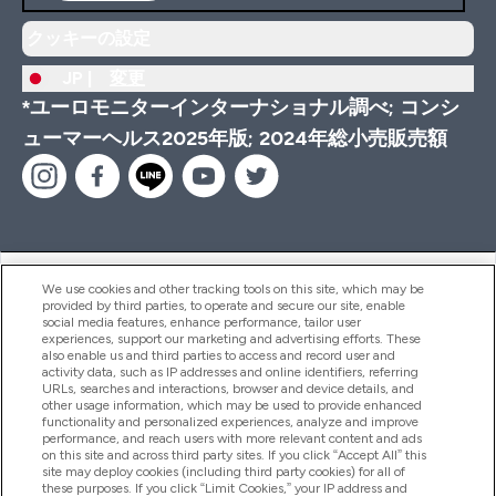
クッキーの設定
JP |
変更
*ユーロモニターインターナショナル調べ; コンシ
ューマーヘルス2025年版; 2024年総小売販売額
ヘルプ＆ガイド
We use cookies and other tracking tools on this site, which may be
provided by third parties, to operate and secure our site, enable
social media features, enhance performance, tailor user
experiences, support our marketing and advertising efforts. These
also enable us and third parties to access and record user and
商品について
activity data, such as IP addresses and online identifiers, referring
URLs, searches and interactions, browser and device details, and
other usage information, which may be used to provide enhanced
functionality and personalized experiences, analyze and improve
会社概要
performance, and reach users with more relevant content and ads
on this site and across third party sites. If you click “Accept All” this
site may deploy cookies (including third party cookies) for all of
these purposes. If you click “Limit Cookies,” your IP address and