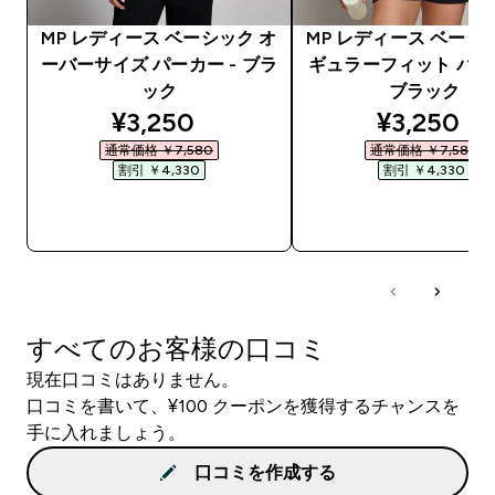
MP レディース ベーシック オ
MP レディース ベーシ
ーバーサイズ パーカー - ブラ
ギュラーフィット パーカ
ック
ブラック
discounted price
discounte
¥3,250‎
¥3,250‎
通常価格 ￥7,580‎
通常価格 ￥7,580‎
割引 ￥4,330‎
割引 ￥4,330‎
今すぐ購入
今すぐ購入
すべてのお客様の口コミ
現在口コミはありません。
口コミを書いて、¥100 クーポンを獲得するチャンスを
手に入れましょう。
口コミを作成する