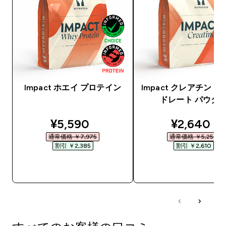
Impact ホエイ プロテイン
Impact クレアチン 
ドレート パウダ
discounted price
discounte
¥5,590‎
¥2,640‎
通常価格 ￥7,975‎
通常価格 ￥5,250‎
割引 ￥2,385‎
割引 ￥2,610‎
今すぐ購入
今すぐ購入