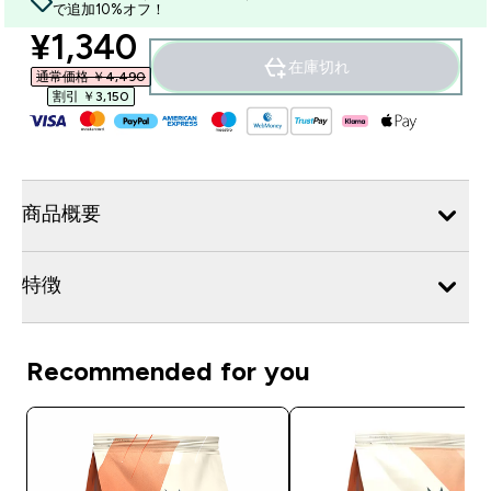
で追加10%オフ！
discounted price
¥1,340‎
在庫切れ
通常価格 ￥4,490‎
割引 ￥3,150‎
商品概要
特徴
Recommended for you