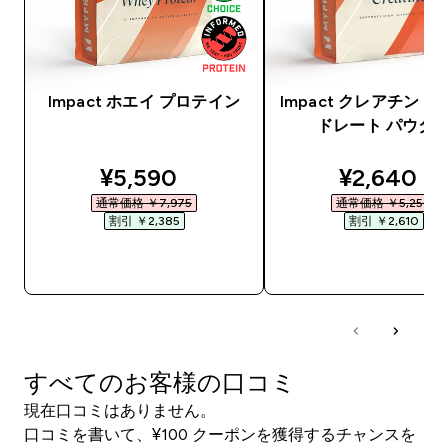
Impact ホエイ プロテイン
Impact クレアチン 
ドレート パウダ
discounted price
discounte
¥5,590‎
¥2,640‎
通常価格 ￥7,975‎
通常価格 ￥5,250‎
割引 ￥2,385‎
割引 ￥2,610‎
今すぐ購入
今すぐ購入
すべてのお客様の口コミ
現在口コミはありません。
口コミを書いて、¥100 クーポンを獲得するチャンスを