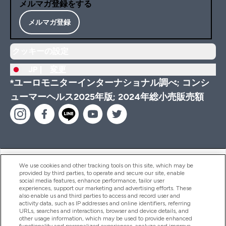
メルマガ登録をする
メルマガ登録
クッキーの設定
JP |
変更
*ユーロモニターインターナショナル調べ; コンシ
ューマーヘルス2025年版; 2024年総小売販売額
ヘルプ＆ガイド
We use cookies and other tracking tools on this site, which may be
provided by third parties, to operate and secure our site, enable
social media features, enhance performance, tailor user
experiences, support our marketing and advertising efforts. These
also enable us and third parties to access and record user and
商品について
activity data, such as IP addresses and online identifiers, referring
URLs, searches and interactions, browser and device details, and
other usage information, which may be used to provide enhanced