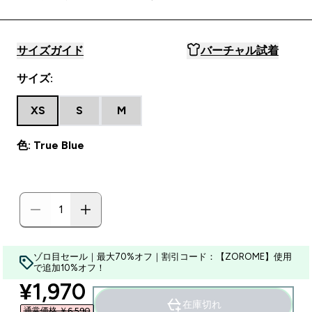
サイズガイド
バーチャル試着
サイズ:
XS
S
M
色: True Blue
ゾロ目セール｜最大70%オフ｜割引コード：【ZOROME】使用
で追加10%オフ！
discounted price
¥1,970‎
在庫切れ
通常価格 ￥6,590‎