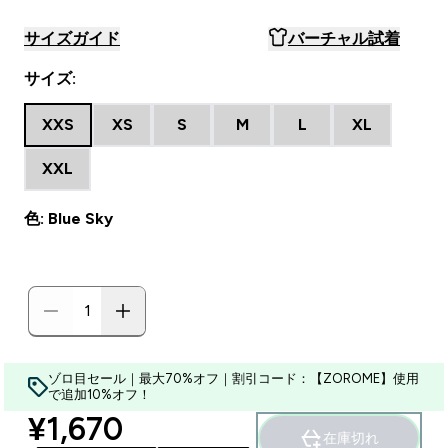
サイズガイド
バーチャル試着
サイズ:
XXS
XS
S
M
L
XL
XXL
色: Blue Sky
ゾロ目セール｜最大70%オフ｜割引コード：【ZOROME】使用
で追加10%オフ！
discounted price
¥1,670‎
在庫切れ