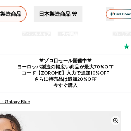
パ製造商品
日本製造商品 🎌
Fuel Coa
イン食品
アパレル＆ギア
コラボ商品
セット商品
プレミア
プリメント submenu
Enter プロテイン食品 submenu
Enter アパレル＆ギア submenu
Enter コラボ商品 submen
⌄
⌄
⌄
料
公式LINE追加で最新お得情報をゲット
公式アプリはこちら
💙ゾロ目セール開催中💙
ヨーロッパ製造の幅広い商品が最大70%OFF
コード【ZOROME】入力で追加10%OFF
さらに特売品は追加20%OFF
今すぐ購入
- Galaxy Blue