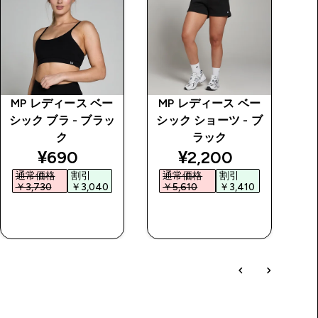
MP レディース ベー
MP レディース ベー
I
シック ブラ - ブラッ
シック ショーツ - ブ
ク
ラック
 price
discounted price
discounted price
¥690‎
¥2,200‎
通常価格
割引
通常価格
割引
￥3,730‎
￥3,040‎
￥5,610‎
￥3,410‎
￥
今すぐ購入
今すぐ購入