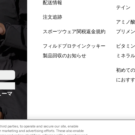
配送情報
テイン
注文追跡
アミノ
スポーツウェア関税返金規約
プリメ
フィルドプロテインクッキー
ビタミ
製品回収のお知らせ
ミネラ
初めて
におす
ューマ
ird parties, to operate and secure our site, enable
r marketing and advertising efforts. These also enable