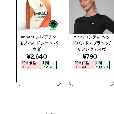
アイ
Impact クレアチン
MP ベロシティ ヘッ
モノハイドレート パ
ドバンド - ブラック/
ウダー
リフレクティヴ
ed price
discounted price
discounted
¥2,640‎
¥790‎
通常価格
割引
通常価格
割引
0‎
￥5,250‎
￥2,610‎
￥1,860‎
￥1,070‎
今すぐ購入
今すぐ購入