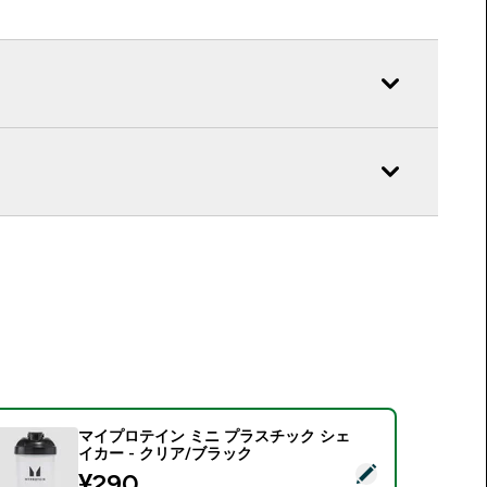
マイプロテイン ミニ プラスチック シェ
イカー - クリア/ブラック
この商品を選択 - マイプロテイン ミニ プラスチック シェイカー
discounted price
¥290‎