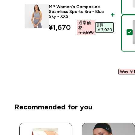
MP Women's Composure
Seamless Sports Bra - Blue
Sky - XXS
通常価
割引
discounted price
¥1,670‎
格
￥3,920‎
￥5,590‎
Was ￥1
Recommended for you