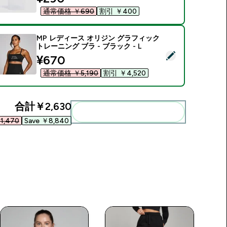
通常価格 ￥690‎
割引 ￥400‎
MP レディース オリジン グラフィック
トレーニング ブラ - ブラック - L
この商品を選択 - MP レディース オリジン グラフィック トレーニン
discounted price
¥670‎
通常価格 ￥5,190‎
割引 ￥4,520‎
合計
￥2,630‎
まとめてカートに入れる
1,470‎
Save ￥8,840‎