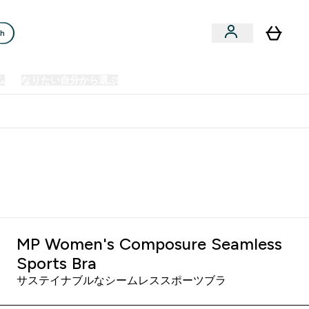
ch
ム
なりたい自分から選ぶ
クリアランスセール
日本製造商品
u
Enter プレミアム submenu
Enter なりたい自分から選ぶ submenu
En
⌄
⌄
⌄
欧州スポーツ栄養No.1ブランド*
MP Women's Composure Seamless
Sports Bra
サステイナブルなシームレススポーツブラ