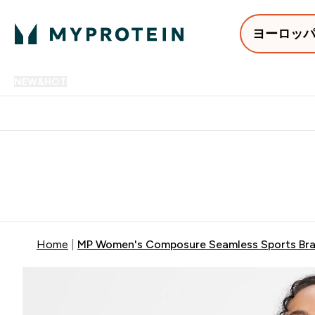
ヨーロッ
NEW&HOT
プロテイン
アミノ酸
サプリメント
プロテ
Enter NEW&HOT submenu
Enter プロテイン submenu
Enter アミノ酸 submenu
Enter サ
⌄
⌄
⌄
⌄
12,000円以上購入で送料無
Home
MP Women's Composure Seamless Sports Bra 