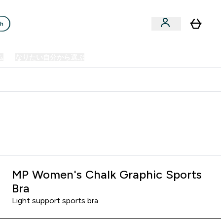
ch
ム
なりたい自分から選ぶ
クリアランスセール
日本製造商品
u
Enter プレミアム submenu
Enter なりたい自分から選ぶ submenu
En
⌄
⌄
⌄
欧州スポーツ栄養No.1ブランド*
MP Women's Chalk Graphic Sports
Bra
Light support sports bra