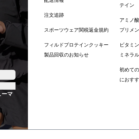
配送情報
テイン
注文追跡
アミノ
スポーツウェア関税返金規約
プリメ
フィルドプロテインクッキー
ビタミ
製品回収のお知らせ
ミネラ
初めて
におす
ューマ