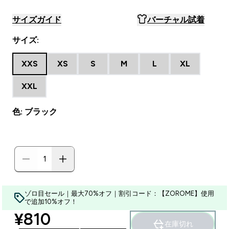
サイズガイド
バーチャル試着
サイズ:
XXS
XS
S
M
L
XL
XXL
色: ブラック
ゾロ目セール｜最大70%オフ｜割引コード：【ZOROME】使用
で追加10%オフ！
discounted price
¥810‎
在庫切れ