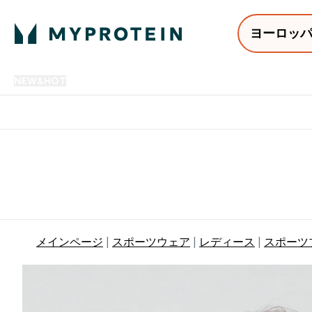
ヨーロッ
NEW&HOT
プロテイン
アミノ酸
サプリメント
プロテ
Enter NEW&HOT submenu
Enter プロテイン submenu
Enter アミノ酸 submenu
Enter サ
⌄
⌄
⌄
⌄
12,000円以上購入で送料無
メインページ
スポーツウェア
レディース
スポーツ