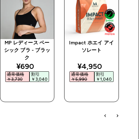
MP レディース ベー
Impact ホエイ アイ
ク
シック ブラ - ブラッ
ソレート
ク
price
discounted price
discounted price
¥690‎
¥4,950‎
通常価格
割引
通常価格
割引
￥3,730‎
￥3,040‎
￥5,990‎
￥1,040‎
￥
今すぐ購入
今すぐ購入