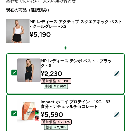
あわせて使いたい、人気の組み合わせ
現在の商品（選択済み）
MP レディース アクティブ スクエアネック ベスト
- クールグレー - XS
¥5,190‎
MP レディース テンポ ベスト - ブラッ
ク - S
discounted price
¥2,230‎
この商品を選択 - MP レディース テンポ ベスト - ブラッ
通常価格 ￥5,190‎
割引 ￥2,960‎
Impact ホエイ プロテイン - 1KG - 33
食分 - ナチュラルチョコレート
discounted price
¥5,590‎
この商品を選択 - Impact ホエイ プロテイン - 1KG 
通常価格 ￥7,975‎
割引 ￥2,385‎