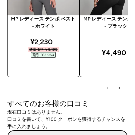
MP レディース テンポ ベスト
MP レディース テンポ
- ホワイト
- ブラック
discounted price
¥2,230‎
通常価格 ￥5,190‎
¥4,490‎
割引 ￥2,960‎
今すぐ購入
今すぐ購入
すべてのお客様の口コミ
現在口コミはありません。
口コミを書いて、¥100 クーポンを獲得するチャンスを
手に入れましょう。