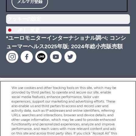
メルマガ登録
クッキーの設定
JP |
変更
*ユーロモニターインターナショナル調べ; コンシ
ューマーヘルス2025年版; 2024年総小売販売額
ヘルプ＆ガイド
We use cookies and other tracking tools on this site, which may be
provided by third parties, to operate and secure our site, enable
social media features, enhance performance, tailor user
experiences, support our marketing and advertising efforts. These
also enable us and third parties to access and record user and
商品について
activity data, such as IP addresses and online identifiers, referring
URLs, searches and interactions, browser and device details, and
other usage information, which may be used to provide enhanced
functionality and personalized experiences, analyze and improve
会社概要
performance, and reach users with more relevant content and ads
on this site and across third party sites. If you click “Accept All” this