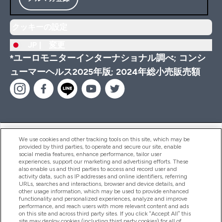
クッキーの設定
JP |
変更
*ユーロモニターインターナショナル調べ; コンシ
ューマーヘルス2025年版; 2024年総小売販売額
ヘルプ＆ガイド
We use cookies and other tracking tools on this site, which may be
provided by third parties, to operate and secure our site, enable
social media features, enhance performance, tailor user
experiences, support our marketing and advertising efforts. These
also enable us and third parties to access and record user and
商品について
activity data, such as IP addresses and online identifiers, referring
URLs, searches and interactions, browser and device details, and
other usage information, which may be used to provide enhanced
functionality and personalized experiences, analyze and improve
会社概要
performance, and reach users with more relevant content and ads
on this site and across third party sites. If you click “Accept All” this
site may deploy cookies (including third party cookies) for all of