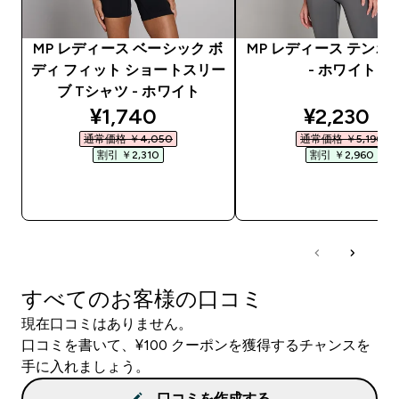
MP レディース ベーシック ボ
MP レディース テンポ
ディ フィット ショートスリー
- ホワイト
ブ Tシャツ - ホワイト
discounted price
discounte
¥1,740‎
¥2,230‎
通常価格 ￥4,050‎
通常価格 ￥5,190‎
割引 ￥2,310‎
割引 ￥2,960‎
今すぐ購入
今すぐ購入
すべてのお客様の口コミ
現在口コミはありません。
口コミを書いて、¥100 クーポンを獲得するチャンスを
手に入れましょう。
口コミを作成する