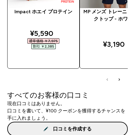
Impact ホエイ プロテイン
MP メンズ トレーニン
クトップ - ホワイ
discounted price
¥5,590‎
通常価格 ￥7,975‎
¥3,190‎
割引 ￥2,385‎
今すぐ購入
今すぐ購入
すべてのお客様の口コミ
現在口コミはありません。
口コミを書いて、¥100 クーポンを獲得するチャンスを
手に入れましょう。
口コミを作成する