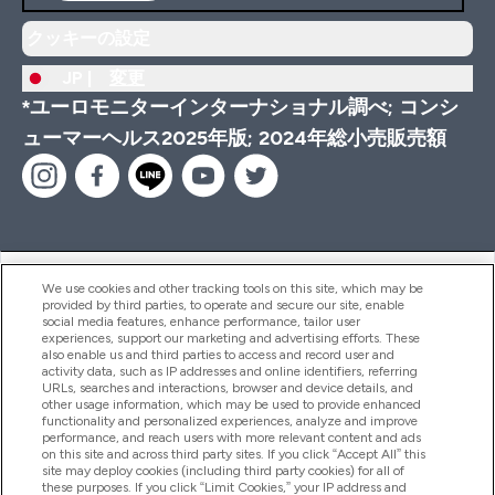
クッキーの設定
JP |
変更
*ユーロモニターインターナショナル調べ; コンシ
ューマーヘルス2025年版; 2024年総小売販売額
ヘルプ＆ガイド
We use cookies and other tracking tools on this site, which may be
provided by third parties, to operate and secure our site, enable
social media features, enhance performance, tailor user
experiences, support our marketing and advertising efforts. These
also enable us and third parties to access and record user and
商品について
activity data, such as IP addresses and online identifiers, referring
URLs, searches and interactions, browser and device details, and
other usage information, which may be used to provide enhanced
functionality and personalized experiences, analyze and improve
会社概要
performance, and reach users with more relevant content and ads
on this site and across third party sites. If you click “Accept All” this
site may deploy cookies (including third party cookies) for all of
these purposes. If you click “Limit Cookies,” your IP address and