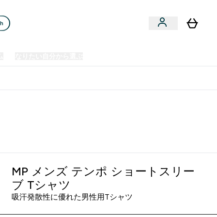
ch
ム
なりたい自分から選ぶ
クリアランスセール
日本製造商品
u
Enter プレミアム submenu
Enter なりたい自分から選ぶ submenu
En
⌄
⌄
⌄
欧州スポーツ栄養No.1ブランド*
MP メンズ テンポ ショートスリー
ブ Tシャツ
吸汗発散性に優れた男性用Tシャツ