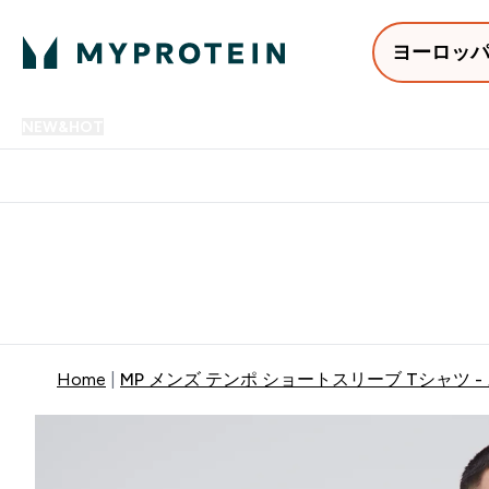
ヨーロッ
NEW&HOT
プロテイン
アミノ酸
サプリメント
プロテ
Enter NEW&HOT submenu
Enter プロテイン submenu
Enter アミノ酸 submenu
Enter サ
⌄
⌄
⌄
⌄
12,000円以上購入で送料無
Home
MP メンズ テンポ ショートスリーブ Tシャツ -