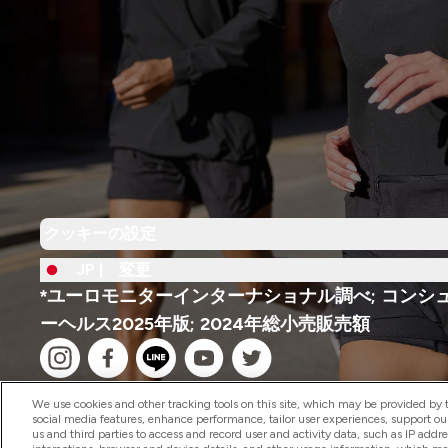
クッキーの設定
JP |
変更
*ユーロモニターインターナショナル調べ; コンシ
ーヘルス2025年版; 2024年総小売販売額
We use cookies and other tracking tools on this site, which may be provided by th
social media features, enhance performance, tailor user experiences, support ou
us and third parties to access and record user and activity data, such as IP addr