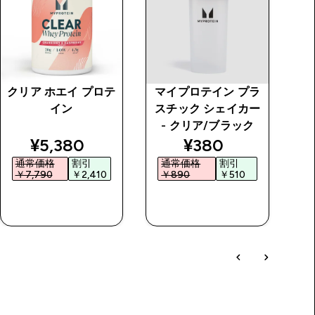
クリア ホエイ プロテ
マイプロテイン プラ
オ
イン
スチック シェイカー
- クリア/ブラック
price
discounted price
discounted price
¥5,380‎
¥380‎
通常価格
割引
通常価格
割引
￥7,790‎
￥2,410‎
￥890‎
￥510‎
￥
今すぐ購入
今すぐ購入