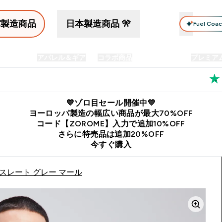
パ製造商品
日本製造商品 🎌
Fuel Coa
イン食品
アパレル＆ギア
コラボ商品
セット商品
プレミア
プリメント submenu
Enter プロテイン食品 submenu
Enter アパレル＆ギア submenu
Enter コラボ商品 submen
⌄
⌄
⌄
料
公式LINE追加で最新お得情報をゲット
公式アプリはこちら
💙ゾロ目セール開催中💙
ヨーロッパ製造の幅広い商品が最大70%OFF
コード【ZOROME】入力で追加10%OFF
さらに特売品は追加20%OFF
今すぐ購入
 スレート グレー マール