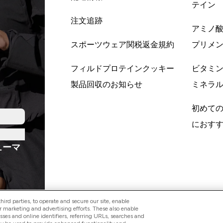
テイン
注文追跡
アミノ
スポーツウェア関税返金規約
プリメ
フィルドプロテインクッキー
ビタミ
製品回収のお知らせ
ミネラ
初めて
におす
ューマ
ird parties, to operate and secure our site, enable
r marketing and advertising efforts. These also enable
esses and online identifiers, referring URLs, searches and