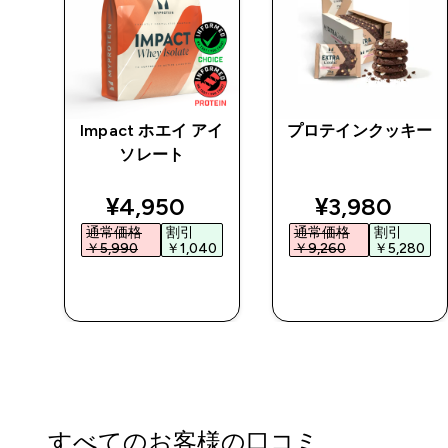
チン
Impact ホエイ アイ
プロテインクッキー
 パ
ソレート
ed price
discounted price
discounted 
¥4,950‎
¥3,980‎
通常価格
割引
通常価格
割引
0‎
￥5,990‎
￥1,040‎
￥9,260‎
￥5,280‎
今すぐ購入
今すぐ購入
すべてのお客様の口コミ