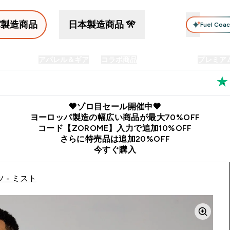
パ製造商品
日本製造商品 🎌
Fuel Coa
イン食品
アパレル＆ギア
コラボ商品
セット商品
プレミア
プリメント submenu
Enter プロテイン食品 submenu
Enter アパレル＆ギア submenu
Enter コラボ商品 submen
⌄
⌄
⌄
料
公式LINE追加で最新お得情報をゲット
公式アプリはこちら
💙ゾロ目セール開催中💙
ヨーロッパ製造の幅広い商品が最大70%OFF
コード【ZOROME】入力で追加10%OFF
さらに特売品は追加20%OFF
今すぐ購入
 - ミスト