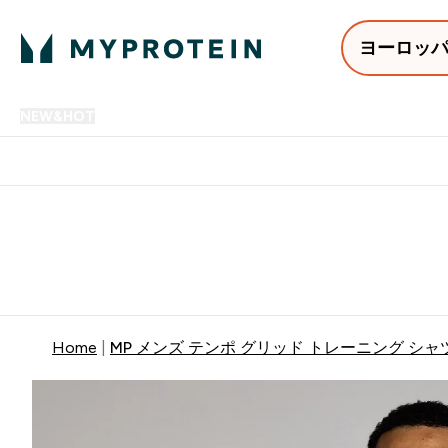
ヨーロッ
NEW&HOT
プロテイン
アミノ酸
サプリメント
プロテ
Enter NEW&HOT submenu
Enter プロテイン submenu
Enter アミノ酸 submenu
Enter サ
⌄
⌄
⌄
⌄
12,000円以上購入で送料無
Home
MP メンズ テンポ グリッド トレーニング シャツ