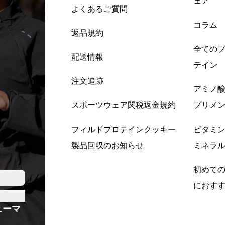
ェア
よくあるご質問
コラム
返品規約
全ての
配送情報
テイン
注文追跡
アミノ
スポーツウェア関税返金規約
プリメ
フィルドプロテインクッキー
ビタミ
製品回収のお知らせ
ミネラ
初めて
におす
ューマ