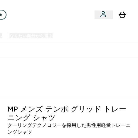
ch
ム
なりたい自分から選ぶ
クリアランスセール
日本製造商品
u
Enter プレミアム submenu
Enter なりたい自分から選ぶ submenu
En
⌄
⌄
⌄
欧州スポーツ栄養No.1ブランド*
MP メンズ テンポ グリッド トレー
ニング シャツ
クーリングテクノロジーを採用した男性用軽量トレーニ
ングシャツ