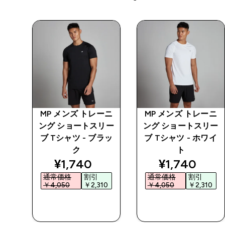
ーニ
MP メンズ トレーニ
MP メンズ トレーニ
リー
ング ショートスリー
ング ショートスリー
トー
ブ Tシャツ - ブラッ
ブ Tシャツ - ホワイ
ク
ト
ed price
discounted price
discounted 
¥1,740‎
¥1,740‎
通常価格
割引
通常価格
割引
0‎
￥4,050‎
￥2,310‎
￥4,050‎
￥2,310‎
今すぐ購入
今すぐ購入