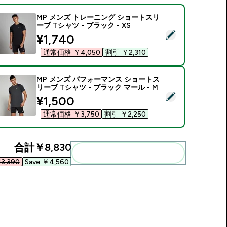
MP メンズ トレーニング ショートスリ
ーブ Tシャツ - ブラック - XS
この商品を選択 - MP メンズ トレーニング ショートスリーブ Tシャ
discounted price
¥1,740‎
通常価格 ￥4,050‎
割引 ￥2,310‎
MP メンズ パフォーマンス ショートス
リーブ Tシャツ - ブラック マール - M
この商品を選択 - MP メンズ パフォーマンス ショートスリーブ T
discounted price
¥1,500‎
通常価格 ￥3,750‎
割引 ￥2,250‎
合計
￥8,830‎
まとめてカートに入れる
3,390‎
Save ￥4,560‎