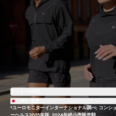
クッキーの設定
JP |
変更
*ユーロモニターインターナショナル調べ; コンシ
ーヘルス2025年版; 2024年総小売販売額