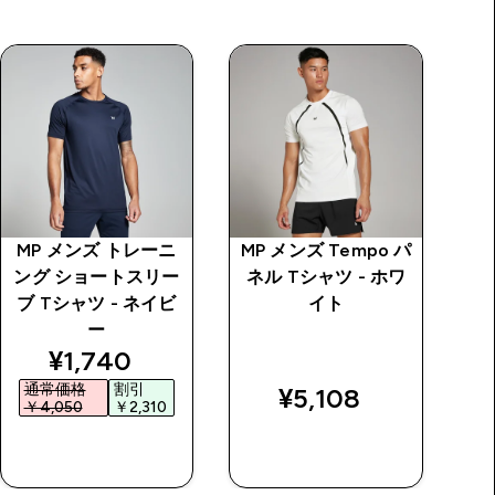
MP メンズ トレーニ
MP メンズ Tempo パ
M
ング ショートスリー
ネル Tシャツ - ホワ
ー
ブ Tシャツ - ネイビ
イト
T
ー
price
discounted price
¥1,740‎
通常価格
割引
¥5,108‎
￥4,050‎
￥2,310‎
￥
今すぐ購入
今すぐ購入