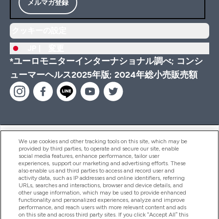
メルマガ登録
クッキーの設定
JP |
変更
*ユーロモニターインターナショナル調べ; コンシ
ューマーヘルス2025年版; 2024年総小売販売額
ヘルプ＆ガイド
We use cookies and other tracking tools on this site, which may be
provided by third parties, to operate and secure our site, enable
social media features, enhance performance, tailor user
experiences, support our marketing and advertising efforts. These
also enable us and third parties to access and record user and
商品について
activity data, such as IP addresses and online identifiers, referring
URLs, searches and interactions, browser and device details, and
other usage information, which may be used to provide enhanced
functionality and personalized experiences, analyze and improve
会社概要
performance, and reach users with more relevant content and ads
on this site and across third party sites. If you click “Accept All” this