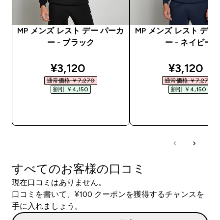
MP メンズ レスト デー パーカ
MP メンズ レスト デー
ー - ブラック
ー - ネイビー
discounted price
discounte
¥3,120‎
¥3,120‎
通常価格 ￥7,270‎
通常価格 ￥7,270‎
割引 ￥4,150‎
割引 ￥4,150‎
今すぐ購入
今すぐ購入
すべてのお客様の口コミ
現在口コミはありません。
口コミを書いて、¥100 クーポンを獲得するチャンスを
手に入れましょう。