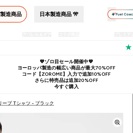
パ製造商品
日本製造商品 🎌
Fuel Coa
イン食品
アパレル＆ギア
コラボ商品
セット商品
プレミア
プリメント submenu
Enter プロテイン食品 submenu
Enter アパレル＆ギア submenu
Enter コラボ商品 submen
⌄
⌄
⌄
料
公式LINE追加で最新お得情報をゲット
公式アプリはこちら
💙ゾロ目セール開催中💙
ヨーロッパ製造の幅広い商品が最大70%OFF
コード【ZOROME】入力で追加10%OFF
さらに特売品は追加20%OFF
今すぐ購入
ーブ Tシャツ - ブラック