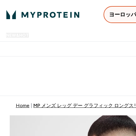
ヨーロッ
NEW&HOT
プロテイン
アミノ酸
サプリメント
プロテ
Enter NEW&HOT submenu
Enter プロテイン submenu
Enter アミノ酸 submenu
Enter サ
⌄
⌄
⌄
⌄
12,000円以上購入で送料無
Home
MP メンズ レッグ デー グラフィック ロングスリ