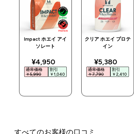
チン
Impact ホエイ アイ
クリア ホエイ プロテ
 パ
ソレート
イン
ed price
discounted price
discounted 
¥4,950‎
¥5,380‎
通常価格
割引
通常価格
割引
0‎
￥5,990‎
￥1,040‎
￥7,790‎
￥2,410‎
今すぐ購入
今すぐ購入
すべてのお客様の口コミ