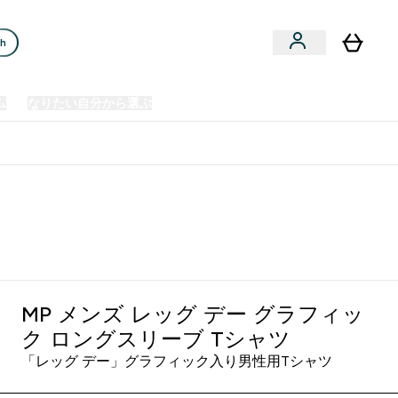
ch
ム
なりたい自分から選ぶ
クリアランスセール
日本製造商品
u
Enter プレミアム submenu
Enter なりたい自分から選ぶ submenu
En
⌄
⌄
⌄
欧州スポーツ栄養No.1ブランド*
MP メンズ レッグ デー グラフィッ
ク ロングスリーブ Tシャツ
「レッグ デー」グラフィック入り男性用Tシャツ