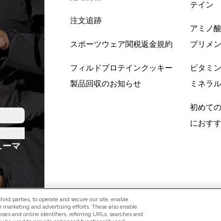
テイン
注文追跡
アミノ
スポーツウェア関税返金規約
プリメ
フィルドプロテインクッキー
ビタミ
製品回収のお知らせ
ミネラ
初めて
におす
ューマ
ird parties, to operate and secure our site, enable
r marketing and advertising efforts. These also enable
esses and online identifiers, referring URLs, searches and