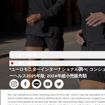
クッキーの設定
JP |
変更
*ユーロモニターインターナショナル調べ; コンシ
ーヘルス2025年版; 2024年総小売販売額
We use cookies and other tracking tools on this site, which may be provided by th
social media features, enhance performance, tailor user experiences, support ou
us and third parties to access and record user and activity data, such as IP addr