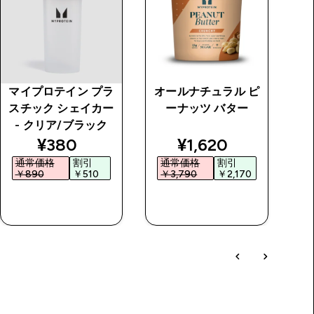
マイプロテイン プラ
オールナチュラル ピ
ソ
スチック シェイカー
ーナッツ バター
- クリア/ブラック
price
discounted price
discounted price
¥380‎
¥1,620‎
通常価格
割引
通常価格
割引
￥890‎
￥510‎
￥3,790‎
￥2,170‎
￥
今すぐ購入
今すぐ購入