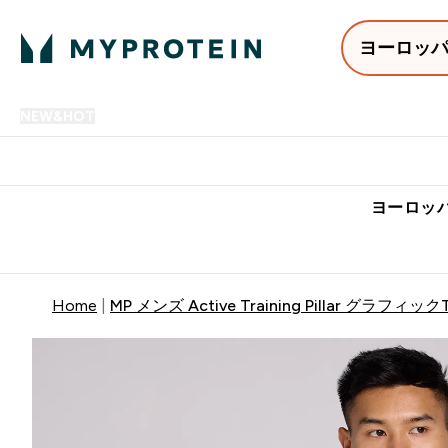
ヨーロッ
NEW&HOT
プロテイン
アミノ酸
サプリメント
プロテ
Enter NEW&HOT submenu
Enter プロテイン submenu
Enter アミノ酸 submenu
Enter サ
⌄
⌄
⌄
⌄
7,000円以上購入で送料無
ヨーロッパ
Home
MP メンズ Active Training Pillar グラフ