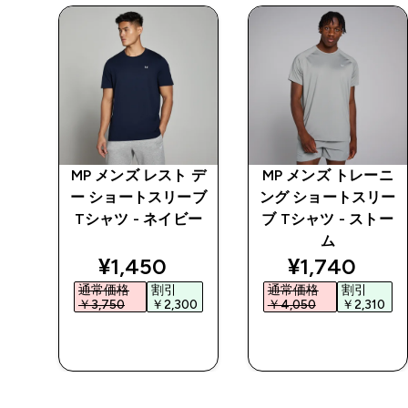
ーニ
MP メンズ レスト デ
MP メンズ トレーニ
リー
ー ショートスリーブ
ング ショートスリー
トー
Tシャツ - ネイビー
ブ Tシャツ - ストー
ム
ed price
discounted price
discounted 
¥1,450‎
¥1,740‎
通常価格
割引
通常価格
割引
0‎
￥3,750‎
￥2,300‎
￥4,050‎
￥2,310‎
今すぐ購入
今すぐ購入