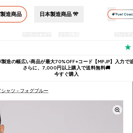
パ製造商品
日本製造商品 🎌
Fuel Coa
イン食品
アパレル＆ギア
コラボ商品
セット商品
プレミア
プリメント submenu
Enter プロテイン食品 submenu
Enter アパレル＆ギア submenu
Enter コラボ商品 submen
⌄
⌄
⌄
料
公式LINE追加で最新お得情報をゲット
公式アプリはこちら
製造の幅広い商品が最大70%OFF+コード【MPJP】入力で追
さらに、7,000円以上購入で送料無料🚚
今すぐ購入
ィックTシャツ - フォグブルー