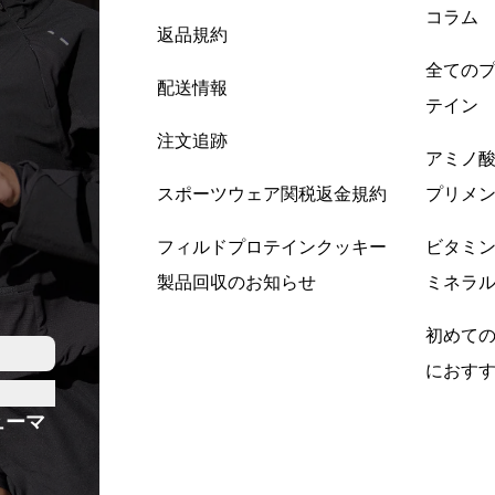
コラム
返品規約
全ての
配送情報
テイン
注文追跡
アミノ
スポーツウェア関税返金規約
プリメ
フィルドプロテインクッキー
ビタミ
製品回収のお知らせ
ミネラ
初めて
におす
ューマ