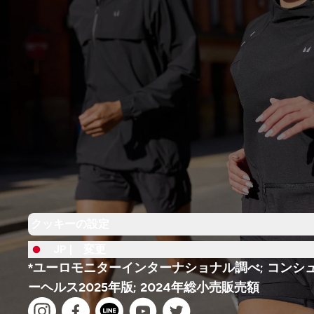
クッキーの設定
JP |
変更
*ユーロモニターインターナショナル調べ; コンシ
ーヘルス2025年版; 2024年総小売販売額