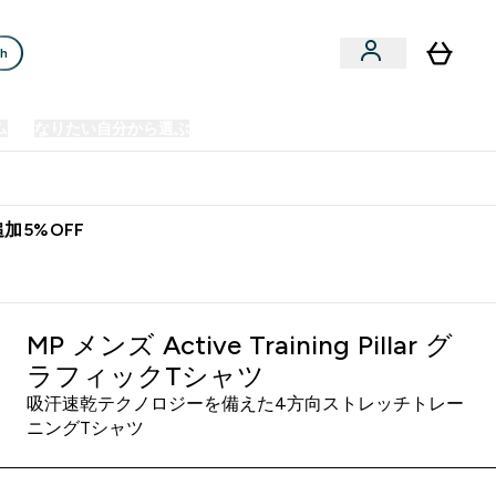
ch
ム
なりたい自分から選ぶ
クリアランスセール
日本製造商品
u
Enter プレミアム submenu
Enter なりたい自分から選ぶ submenu
En
⌄
⌄
⌄
欧州スポーツ栄養No.1ブランド*
加5%OFF
MP メンズ Active Training Pillar グ
ラフィックTシャツ
吸汗速乾テクノロジーを備えた4方向ストレッチトレー
ニングTシャツ