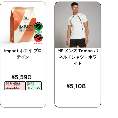
Impact ホエイ プロ
MP メンズ Tempo パ
M
テイン
ネル Tシャツ - ホワ
ン
イト
ブ
price
discounted price
¥5,590‎
通常価格
割引
¥5,108‎
￥7,975‎
￥2,385‎
￥
今すぐ購入
今すぐ購入