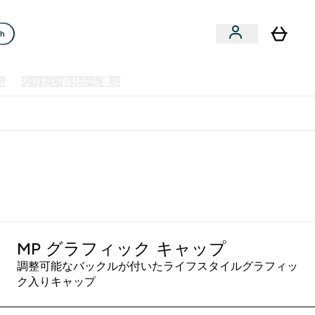
ch
ム
なりたい自分から選ぶ
クリアランスセール
日本製造商品
u
Enter プレミアム submenu
Enter なりたい自分から選ぶ submenu
En
⌄
⌄
⌄
欧州スポーツ栄養No.1ブランド*
MP グラフィック キャップ
調整可能なバックルが付いたライフスタイルグラフィッ
ク入りキャップ