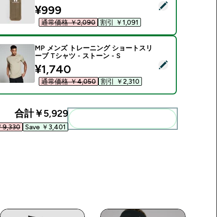
この商品を選択 - マイプロテイン ソフト ランニング ボトル - 
discounted price
¥999‎
通常価格 ￥2,090‎
割引 ￥1,091‎
MP メンズ トレーニング ショートスリ
ーブ Tシャツ - ストーン - S
この商品を選択 - MP メンズ トレーニング ショートスリーブ Tシャ
discounted price
¥1,740‎
通常価格 ￥4,050‎
割引 ￥2,310‎
合計
￥5,929‎
まとめてカートに入れる
9,330‎
Save ￥3,401‎