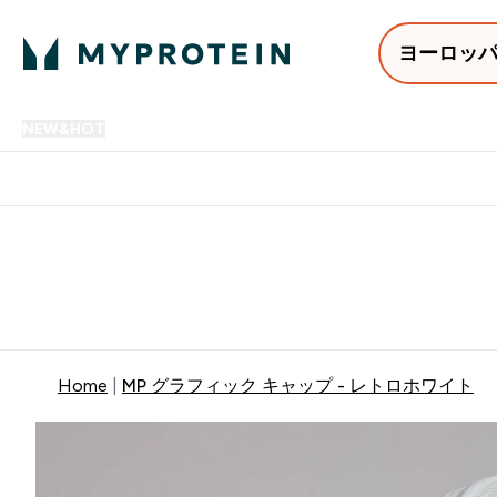
ヨーロッ
NEW&HOT
プロテイン
アミノ酸
サプリメント
プロテ
Enter NEW&HOT submenu
Enter プロテイン submenu
Enter アミノ酸 submenu
Enter サ
⌄
⌄
⌄
⌄
12,000円以上購入で送料無
Home
MP グラフィック キャップ - レトロホワイト