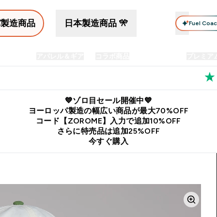
パ製造商品
日本製造商品 🎌
Fuel Coa
イン食品
アパレル＆ギア
コラボ商品
セット商品
プレミア
プリメント submenu
Enter プロテイン食品 submenu
Enter アパレル＆ギア submenu
Enter コラボ商品 submen
⌄
⌄
⌄
料
公式LINE追加で最新お得情報をゲット
公式アプリはこちら
💙ゾロ目セール開催中💙
ヨーロッパ製造の幅広い商品が最大70%OFF
コード【ZOROME】入力で追加10%OFF
さらに特売品は追加25%OFF
今すぐ購入