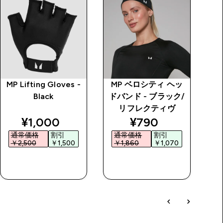
MP Lifting Gloves -
MP ベロシティ ヘッ
マ
Black
ドバンド - ブラック/
ス
リフレクティヴ
discounted price
discounted price
¥1,000‎
¥790‎
通常価格
割引
通常価格
割引
￥2,500‎
￥1,500‎
￥1,860‎
￥1,070‎
￥
今すぐ購入
今すぐ購入