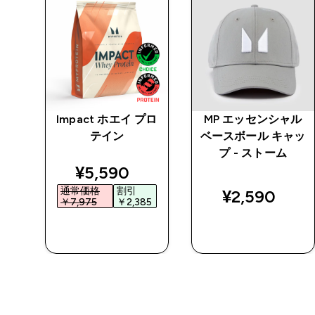
 -
Impact ホエイ プロ
MP エッセンシャル
テイン
ベースボール キャッ
プ - ストーム
discounted price
¥5,590‎
通常価格
割引
¥2,590‎
￥7,975‎
￥2,385‎
今すぐ購入
今すぐ購入