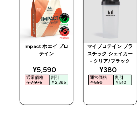
 -
Impact ホエイ プロ
マイプロテイン プラ
テイン
スチック シェイカー
- クリア/ブラック
discounted price
discounted
¥5,590‎
¥380‎
通常価格
割引
通常価格
割引
￥7,975‎
￥2,385‎
￥890‎
￥510‎
今すぐ購入
今すぐ購入