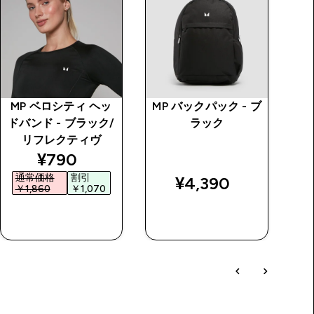
MP ベロシティ ヘッ
MP バックパック - ブ
M
ドバンド - ブラック/
ラック
ー
リフレクティヴ
 price
discounted price
¥790‎
通常価格
割引
¥4,390‎
￥1,860‎
￥1,070‎
￥
今すぐ購入
今すぐ購入