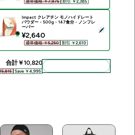
通常価格 ￥7,975‎
割引 ￥2,385‎
Impact クレアチン モノハイドレート
パウダー - 500g - 147食分 - ノンフレ
ーバー
この商品を選択 - Impact クレアチン モノハイドレート パウダー -
discounted price
¥2,640‎
通常価格 ￥5,250‎
割引 ￥2,610‎
合計
￥10,820‎
まとめてカートに入れる
5,815‎
Save ￥4,995‎