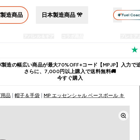
パ製造商品
日本製造商品 🎌
Fuel Coa
イン食品
アパレル＆ギア
コラボ商品
セット商品
プレミア
プリメント submenu
Enter プロテイン食品 submenu
Enter アパレル＆ギア submenu
Enter コラボ商品 submen
⌄
⌄
⌄
料
公式LINE追加で最新お得情報をゲット
公式アプリはこちら
製造の幅広い商品が最大70%OFF+コード【MPJP】入力で追
さらに、7,000円以上購入で送料無料🚚
今すぐ購入
グ用品
帽子＆手袋
MP エッセンシャル ベースボール キャップ 