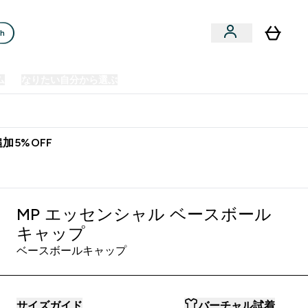
ch
ム
なりたい自分から選ぶ
クリアランスセール
日本製造商品
u
Enter プレミアム submenu
Enter なりたい自分から選ぶ submenu
En
⌄
⌄
⌄
欧州スポーツ栄養No.1ブランド*
加5%OFF
- ブラック/ホワイト
MP エッセンシャル ベースボール
キャップ
ベースボールキャップ
サイズガイド
バーチャル試着