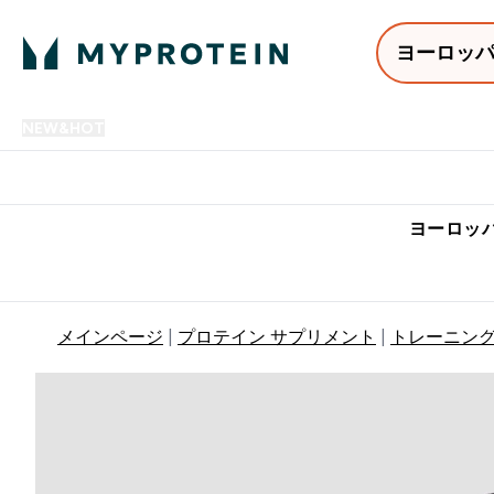
ヨーロッ
NEW&HOT
プロテイン
アミノ酸
サプリメント
プロテ
Enter NEW&HOT submenu
Enter プロテイン submenu
Enter アミノ酸 submenu
Enter サ
⌄
⌄
⌄
⌄
7,000円以上購入で送料無
ヨーロッパ
メインページ
プロテイン サプリメント
トレーニン