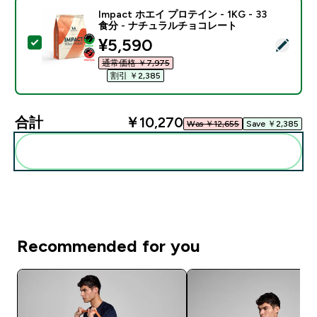
Impact ホエイ プロテイン - 1KG - 33
食分 - ナチュラルチョコレート
discounted price
¥5,590‎
この商品を選択 - Impact ホエイ プロテイン - 1KG 
通常価格 ￥7,975‎
割引 ￥2,385‎
合計
￥10,270‎
Was ￥12,655‎
Save ￥2,385‎
まとめてカートに入れる
Recommended for you