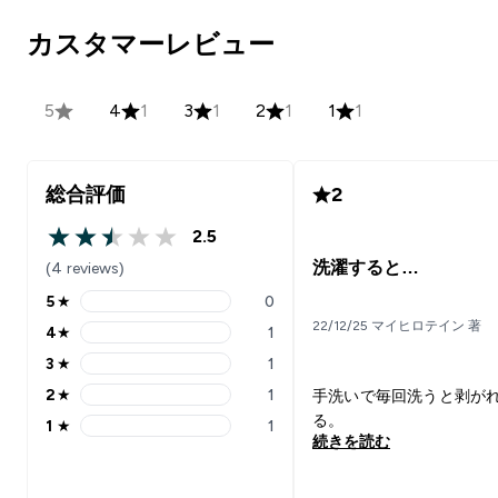
カスタマーレビュー
5
4
1
3
1
2
1
1
1
総合評価
2
2.5
2.5 out of 5 stars
洗濯すると…
(4 reviews)
5
★
0
5 stars rating 0 reviews
22/12/25 マイヒロテイン 著
4
★
1
4 stars rating 1 reviews
3
★
1
3 stars rating 1 reviews
2
★
1
手洗いで毎回洗うと剥が
2 stars rating 1 reviews
る。
1
★
1
1 stars rating 1 reviews
続きを読む