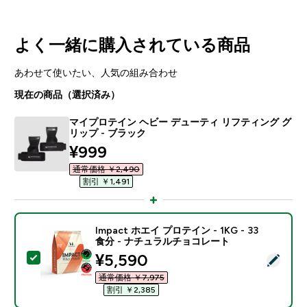
よく一緒に購入されている商品
あわせて使いたい、人気の組み合わせ
現在の商品（選択済み）
マイプロテイン ヘビー デューティ リフティング グ
リップ - ブラック
discounted price
¥999‎
通常価格 ￥2,490‎
割引 ￥1,491‎
Impact ホエイ プロテイン - 1KG - 33
食分 - ナチュラルチョコレート
discounted price
¥5,590‎
この商品を選択 - Impact ホエイ プロテイン - 1KG 
通常価格 ￥7,975‎
割引 ￥2,385‎