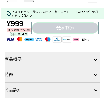
ゾロ目セール｜最大70%オフ｜割引コード：【ZOROME】使用
で追加10%オフ！
discounted price
¥999‎
在庫切れ
通常価格 ￥2,490‎
割引 ￥1,491‎
商品概要
特徴
商品詳細