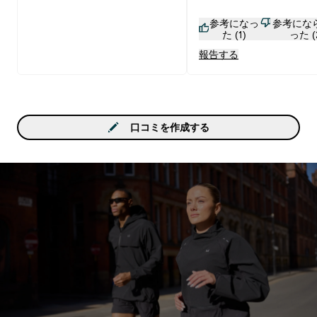
参考になっ
参考にな
た (1)
った (
報告する
口コミを作成する