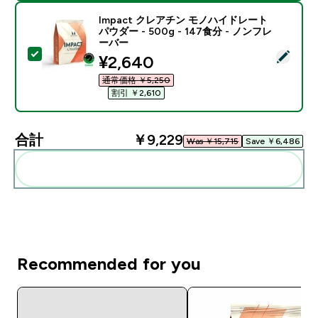
Impact クレアチン モノハイドレート
パウダー - 500g - 147食分 - ノンフレ
ーバー
この商品を選択 - Impact クレアチン モノハイドレート パ
discounted price
¥2,640‎
通常価格 ￥5,250‎
割引 ￥2,610‎
合計
￥9,229‎
Was ￥15,715‎
Save ￥6,486‎
まとめてカートに入れる
Recommended for you