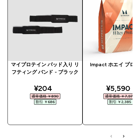
マイプロテイン パッド入り リ
Impact ホエイ プロ
フティング バンド - ブラック
discounted price
discounte
¥204‎
¥5,590‎
通常価格 ￥890‎
通常価格 ￥7,975‎
割引 ￥686‎
割引 ￥2,385‎
今すぐ購入
今すぐ購入