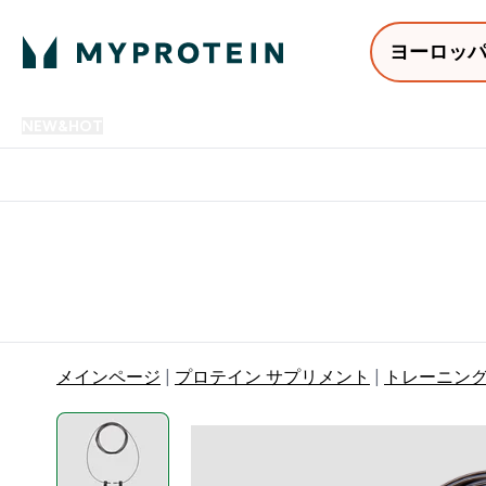
ヨーロッ
NEW&HOT
プロテイン
アミノ酸
サプリメント
プロテ
Enter NEW&HOT submenu
Enter プロテイン submenu
Enter アミノ酸 submenu
Enter サ
⌄
⌄
⌄
⌄
12,000円以上購入で送料無
メインページ
プロテイン サプリメント
トレーニン