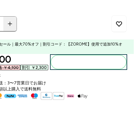
セール｜最大70%オフ｜割引コード：【ZOROME】使用で追加10%オ
ounted price
00‎
カートに入れる
￥4,100‎
割引 ￥2,300‎
k
送：3〜7営業日でお届け
額以上購入で送料無料