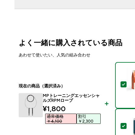
よく一緒に購入されている商品
あわせて使いたい、人気の組み合わせ
この
現在の商品（選択済み）
MPトレーニングエッセンシャ
ルズRPMロープ
discounted price
¥1,800‎
通常価格
割引
￥4,100‎
￥2,300‎
この