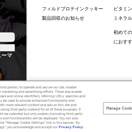
フィルドプロテインクッキー
ビタミ
製品回収のお知らせ
ミネラ
初めて
におす
ューマ
ird parties, to operate and secure our site, enable
r marketing and advertising efforts. These also enable
esses and online identifiers, referring URLs, searches and
ay be used to provide enhanced functionality and
Pay with
th more relevant content and ads on this site and
Manage Cooki
luding third party cookies) for all of these purposes. If
ll be collected but only cookies (including third party
s and functionalities will be deployed. You can also
 the “Manage Cookie Settings” link in this banner. By
ttings," you acknowledge and accept our
Privacy Policy