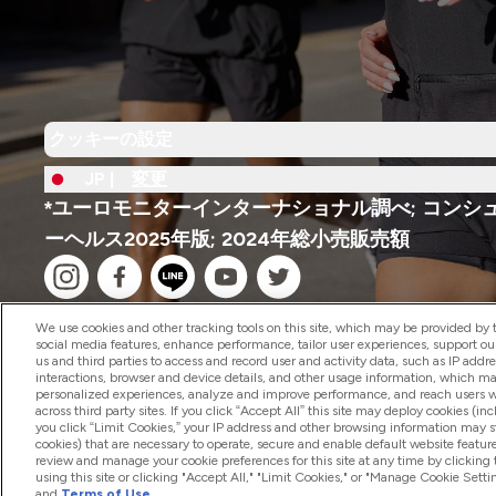
クッキーの設定
JP |
変更
*ユーロモニターインターナショナル調べ; コンシ
ーヘルス2025年版; 2024年総小売販売額
We use cookies and other tracking tools on this site, which may be provided by th
social media features, enhance performance, tailor user experiences, support ou
us and third parties to access and record user and activity data, such as IP addr
interactions, browser and device details, and other usage information, which m
2026 The Hut.com Ltd
personalized experiences, analyze and improve performance, and reach users wi
across third party sites. If you click “Accept All” this site may deploy cookies (inc
you click “Limit Cookies,” your IP address and other browsing information may sti
cookies) that are necessary to operate, secure and enable default website feature
review and manage your cookie preferences for this site at any time by clicking
using this site or clicking "Accept All," "Limit Cookies," or "Manage Cookie Se
and
Terms of Use
.