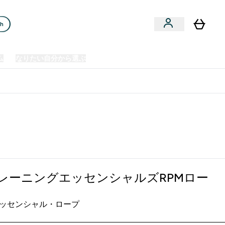
ch
ム
なりたい自分から選ぶ
クリアランスセール
日本製造商品
u
Enter プレミアム submenu
Enter なりたい自分から選ぶ submenu
En
⌄
⌄
⌄
欧州スポーツ栄養No.1ブランド*
ッセンシャルズRPMロープ
トレーニングエッセンシャルズRPMロー
ッセンシャル・ロープ