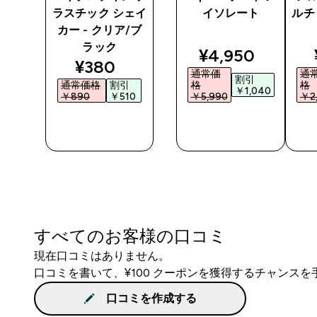
レー
ラスチック シェイ
イソレート
ルチ
カー - クリア/ブ
ラック
ted price
discounted pri
¥4,950‎
discounted price
¥380‎
通常価
通
割引
通常価格
割引
格
格
0‎
￥1,040‎
￥890‎
￥510‎
￥5,990‎
￥2,
今すぐ購
今すぐ購
入
入
すべてのお客様の口コミ
現在口コミはありません。
口コミを書いて、¥100 クーポンを獲得するチャンス
口コミを作成する