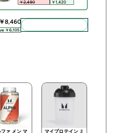
￥2,490‎
￥1,420‎
￥8,460‎
まとめてカートに入れる
ve ￥6,105‎
ファ メン マ
マイプロテイン ミ
Impact EAA