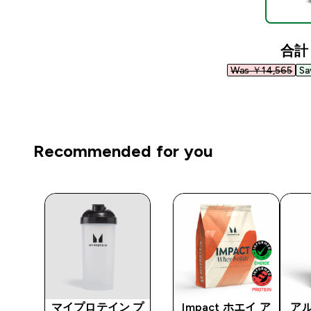
合計
Was ￥14,565‎
Sa
Recommended for you
アチ
マイプロテイン プ
Impact ホエイ ア
アル