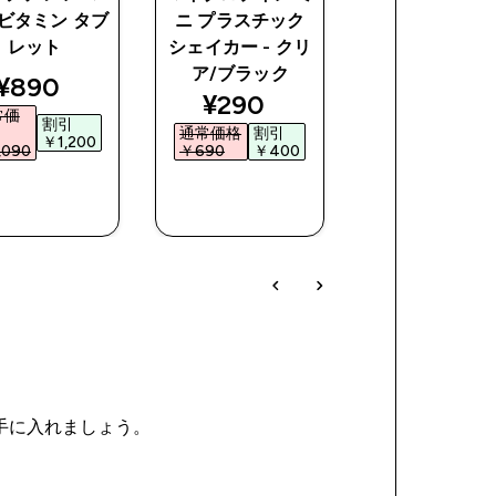
ビタミン タブ
ニ プラスチック
レット
シェイカー - クリ
ア/ブラック
ce
discounted price
discoun
¥890‎
¥1,950‎
discounted price
¥290‎
常価
通常価
割引
割引
通常価格
割引
格
￥1,200‎
￥2,20
090‎
￥690‎
￥400‎
￥4,150‎
今すぐ購
今すぐ購
今すぐ購
入
入
入
を手に入れましょう。