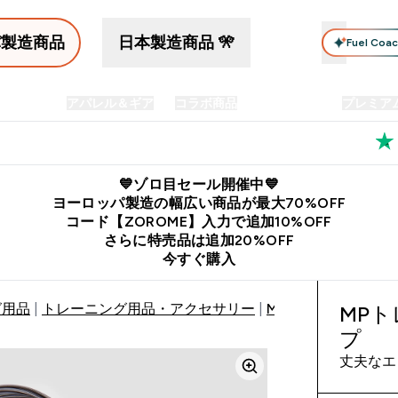
パ製造商品
日本製造商品 🎌
Fuel Coa
イン食品
アパレル＆ギア
コラボ商品
セット商品
プレミア
プリメント submenu
Enter プロテイン食品 submenu
Enter アパレル＆ギア submenu
Enter コラボ商品 submen
⌄
⌄
⌄
料
公式LINE追加で最新お得情報をゲット
公式アプリはこちら
💙ゾロ目セール開催中💙
ヨーロッパ製造の幅広い商品が最大70%OFF
コード【ZOROME】入力で追加10%OFF
さらに特売品は追加20%OFF
今すぐ購入
グ用品
トレーニング用品・アクセサリー
MPトレーニングエ
MP
プ
丈夫なエ