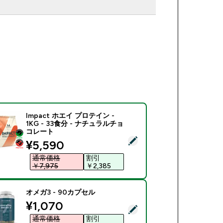
Impact ホエイ プロテイン -
1KG - 33食分 - ナチュラルチョ
コレート
商品を選択 - Impact ホエイ プロテイン - 1KG - 33食分 -
discounted price
¥5,590‎
通常価格
割引
￥7,975‎
￥2,385‎
オメガ3 - 90カプセル
discounted price
¥1,070‎
商品を選択 - オメガ3 - 90カプセル
通常価格
割引