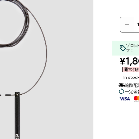
ゾロ目
フ！
disc
¥1,8
通常価格 
In stoc
追跡配
一定金