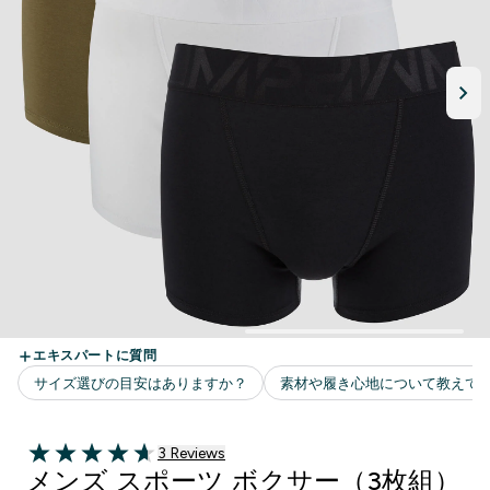
3 ＋件の口コミ
3 Reviews
4.67 out of 5 stars
メンズ スポーツ ボクサー（3枚組）