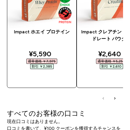
Impact ホエイ プロテイン
Impact クレアチン 
ドレート パウダ
discounted price
discounte
¥5,590‎
¥2,640‎
通常価格 ￥7,975‎
通常価格 ￥5,250‎
割引 ￥2,385‎
割引 ￥2,610‎
今すぐ購入
今すぐ購入
すべてのお客様の口コミ
現在口コミはありません。
口コミを書いて、¥100 クーポンを獲得するチャンスを