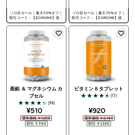
ゾロ目セール｜最大70%オフ｜
ゾロ目セール｜最大70%オフ｜
割引コード：【ZOROME】使用
割引コード：【ZOROME】使用
で追加10%オフ！
で追加10%オフ！
亜鉛 ＆ マグネシウム カ
ビタミン B タブレット
(17)
プセル
4.53 out of 5 stars
(96)
4.34 out of 5 stars
discounted price
discounted pr
¥510‎
¥920‎
通常価格 ￥1,250‎
通常価格 ￥2,140‎
割引 ￥740‎
割引 ￥1,220‎