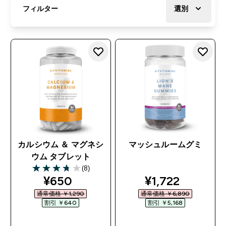
フィルター
選別
カルシウム ＆ マグネシ
マッシュルームグミ
ウム タブレット
(8)
3.75 out of 5 stars
discounted price
discounted pri
¥650‎
¥1,722‎
通常価格 ￥1,290‎
通常価格 ￥6,890‎
割引 ￥640‎
割引 ￥5,168‎
今すぐ購入
今すぐ購入