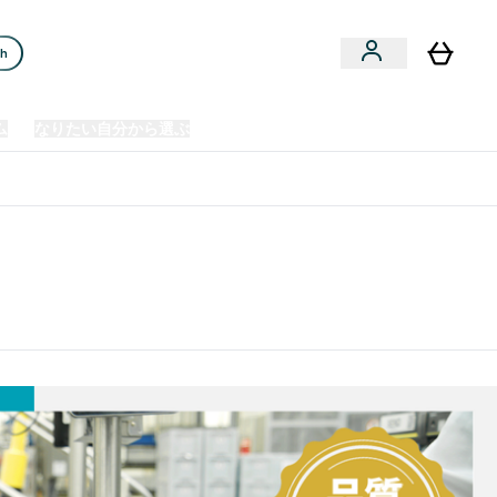
ch
ム
なりたい自分から選ぶ
クリアランスセール
日本製造商品
u
Enter プレミアム submenu
Enter なりたい自分から選ぶ submenu
En
⌄
⌄
⌄
欧州スポーツ栄養No.1ブランド*