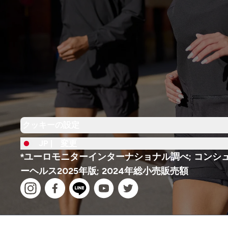
クッキーの設定
JP |
変更
*ユーロモニターインターナショナル調べ; コンシ
ーヘルス2025年版; 2024年総小売販売額