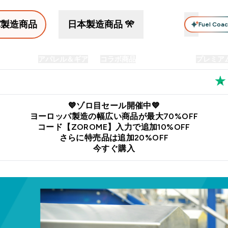
パ製造商品
日本製造商品 🎌
Fuel Coa
イン食品
アパレル＆ギア
コラボ商品
セット商品
プレミア
プリメント submenu
Enter プロテイン食品 submenu
Enter アパレル＆ギア submenu
Enter コラボ商品 submen
⌄
⌄
⌄
料
公式LINE追加で最新お得情報をゲット
公式アプリはこちら
💙ゾロ目セール開催中💙
ヨーロッパ製造の幅広い商品が最大70%OFF
コード【ZOROME】入力で追加10%OFF
さらに特売品は追加20%OFF
今すぐ購入