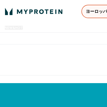
ヨーロッ
NEW&HOT
プロテイン
アミノ酸
サプリメント
プロテ
Enter NEW&HOT submenu
Enter プロテイン submenu
Enter アミノ酸 submenu
Enter サ
⌄
⌄
⌄
⌄
12,000円以上購入で送料無