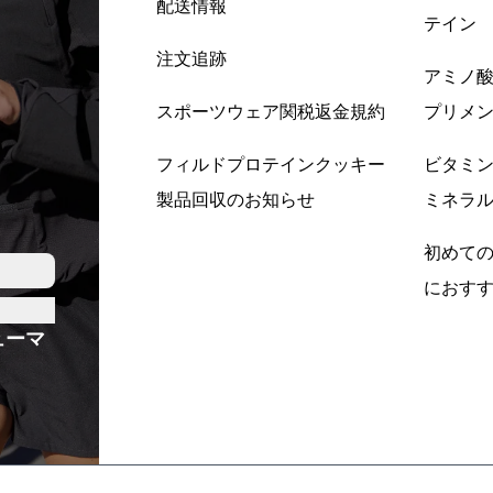
配送情報
テイン
注文追跡
アミノ
スポーツウェア関税返金規約
プリメ
フィルドプロテインクッキー
ビタミ
製品回収のお知らせ
ミネラ
初めて
におす
ューマ