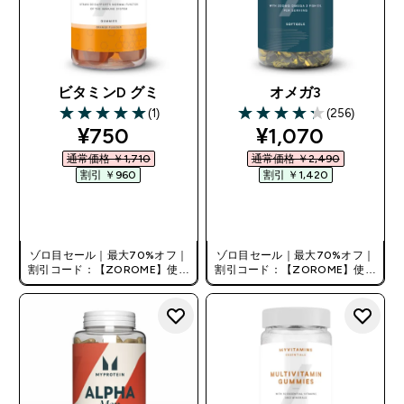
ビタミンD グミ
オメガ3
(1)
(256)
5 out of 5 stars
4.28 out of 5 stars
discounted price
discounted pri
¥750‎
¥1,070‎
通常価格 ￥1,710‎
通常価格 ￥2,490‎
割引 ￥960‎
割引 ￥1,420‎
今すぐ購入
今すぐ購入
ゾロ目セール｜最大70%オフ｜
ゾロ目セール｜最大70%オフ｜
割引コード：【ZOROME】使用
割引コード：【ZOROME】使用
で追加10%オフ！
で追加10%オフ！