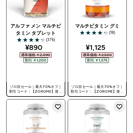
アルファ メン マルチビ
マルチビタミン グミ
(18)
タミン タブレット
4.22 out of 5 stars
(376)
4.28 out of 5 stars
discounted price
discounted pr
¥890‎
¥1,125‎
通常価格 ￥2,090‎
通常価格 ￥2,500‎
割引 ￥1,200‎
割引 ￥1,375‎
今すぐ購入
今すぐ購入
ゾロ目セール｜最大70%オフ｜
ゾロ目セール｜最大70%オフ｜
割引コード：【ZOROME】使用
割引コード：【ZOROME】使用
で追加10%オフ！
で追加10%オフ！