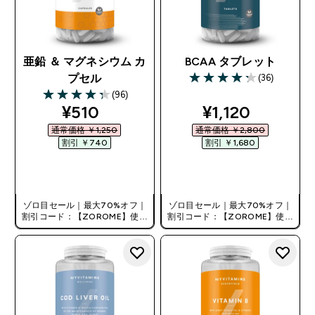
亜鉛 ＆ マグネシウム カ
BCAA タブレット
(36)
プセル
4.28 out of 5 stars
(96)
4.34 out of 5 stars
discounted price
discounted pri
¥510‎
¥1,120‎
通常価格 ￥1,250‎
通常価格 ￥2,800‎
割引 ￥740‎
割引 ￥1,680‎
今すぐ購入
今すぐ購入
ゾロ目セール｜最大70%オフ｜
ゾロ目セール｜最大70%オフ｜
割引コード：【ZOROME】使用
割引コード：【ZOROME】使用
で追加10%オフ！
で追加10%オフ！