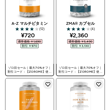
A-Z マルチビタミン
ZMA® カプセル
(12)
(4)
3.92 out of 5 stars
4 out of 5 stars
discounted price
discounted pri
¥720‎
¥2,360‎
通常価格 ￥1,690‎
通常価格 ￥5,490‎
割引 ￥970‎
割引 ￥3,130‎
今すぐ購入
今すぐ購入
ゾロ目セール｜最大70%オフ｜
ゾロ目セール｜最大70%オフ｜
割引コード：【ZOROME】使用
割引コード：【ZOROME】使用
で追加10%オフ！
で追加10%オフ！