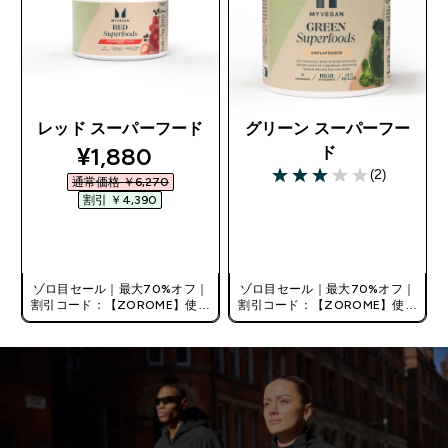
レッド スーパーフード
グリーン スーパーフー
discounted price
¥1,880‎
ド
(2)
通常価格 ￥6,270‎
3 out of 5 stars
割引 ￥4,390‎
今すぐ購入
今すぐ購入
ゾロ目セール｜最大70%オフ｜
ゾロ目セール｜最大70%オフ｜
割引コード：【ZOROME】使用
割引コード：【ZOROME】使用
で追加10%オフ！
で追加10%オフ！