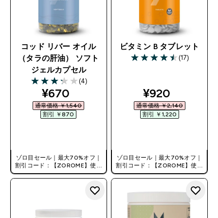
コッド リバー オイル
ビタミン B タブレット
(17)
（タラの肝油） ソフト
4.53 out of 5 stars
ジェルカプセル
(4)
3.25 out of 5 stars
discounted price
discounted pr
¥670‎
¥920‎
通常価格 ￥1,540‎
通常価格 ￥2,140‎
割引 ￥870‎
割引 ￥1,220‎
今すぐ購入
今すぐ購入
ゾロ目セール｜最大70%オフ｜
ゾロ目セール｜最大70%オフ｜
割引コード：【ZOROME】使用
割引コード：【ZOROME】使用
で追加10%オフ！
で追加10%オフ！