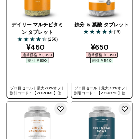
デイリー マルチビタミ
鉄分 ＆ 葉酸 タブレット
(19)
ン タブレット
4.58 out of 5 stars
(258)
4.34 out of 5 stars
discounted price
discounted pr
¥460‎
¥650‎
通常価格 ￥1,090‎
通常価格 ￥1,190‎
割引 ￥630‎
割引 ￥540‎
今すぐ購入
今すぐ購入
ゾロ目セール｜最大70%オフ｜
ゾロ目セール｜最大70%オフ｜
割引コード：【ZOROME】使用
割引コード：【ZOROME】使用
で追加10%オフ！
で追加10%オフ！