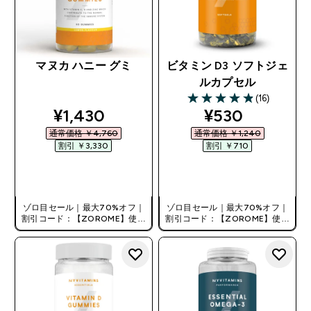
マヌカ ハニー グミ
ビタミン D3 ソフトジェ
ルカプセル
(16)
4.88 out of 5 stars
discounted price
discounted pr
¥1,430‎
¥530‎
通常価格 ￥4,760‎
通常価格 ￥1,240‎
割引 ￥3,330‎
割引 ￥710‎
今すぐ購入
今すぐ購入
ゾロ目セール｜最大70%オフ｜
ゾロ目セール｜最大70%オフ｜
割引コード：【ZOROME】使用
割引コード：【ZOROME】使用
で追加10%オフ！
で追加10%オフ！