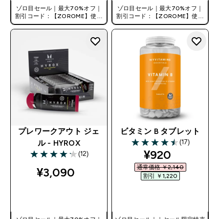
ゾロ目セール｜最大70%オフ｜
ゾロ目セール｜最大70%オフ｜
割引コード：【ZOROME】使用
割引コード：【ZOROME】使用
で追加10%オフ！
で追加10%オフ！
プレワークアウト ジェ
ビタミン B タブレット
(17)
ル - HYROX
4.53 out of 5 stars
discounted pr
¥920‎
(12)
4.17 out of 5 stars
通常価格 ￥2,140‎
¥3,090‎
割引 ￥1,220‎
今すぐ購入
今すぐ購入