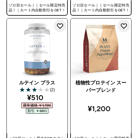
ゾロ目セール｜｜セール限定特売
ゾロ目セール｜｜セール限定特売
品！｜カート内自動割引をGET！
品！｜カート内自動割引をGET！
ルテイン プラス
植物性プロテイン スー
(2)
パーブレンド
3 out of 5 stars
discounted price
¥510‎
通常価格 ￥1,190‎
¥1,200‎
割引 ￥680‎
今すぐ購入
今すぐ購入