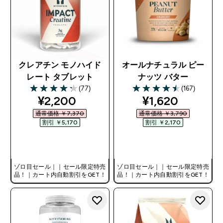
クレアチン モノハイド
オールナチュラル ピー
レート タブレット
ナッツ バター
(77)
(167)
4.23 out of 5 stars
4.51 out of 5 stars
discounted price
discounted pri
¥2,200‎
¥1,620‎
通常価格 ￥7,370‎
通常価格 ￥3,790‎
割引 ￥5,170‎
割引 ￥2,170‎
今すぐ購入
今すぐ購入
ゾロ目セール｜｜セール限定特売
ゾロ目セール｜｜セール限定特売
品！｜カート内自動割引をGET！
品！｜カート内自動割引をGET！