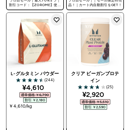
ゾロ目セール｜最大70%オフ｜
ゾロ目セール｜｜セール限定特売
割引コード：【ZOROME】使用
品！｜カート内自動割引をGET！
で追加10%オフ！
L-グルタミン パウダー
クリア ビーガンプロテ
(244)
イン
4.47 out of 5 stars
discounted price
¥4,610‎
(25)
3.76 out of 5 stars
discounted pri
¥2,920‎
通常価格 ￥6,790‎
割引 ￥2,180‎
通常価格 ￥5,510‎
￥4,610‎/kg
割引 ￥2,590‎
今すぐ購入
今すぐ購入