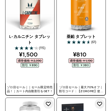
L-カルニチン タブレッ
亜鉛 タブレット
(61)
ト
4.59 out of 5 stars
(115)
4.19 out of 5 stars
discounted price
discounted pr
¥1,500‎
¥810‎
通常価格 ￥2,390‎
通常価格 ￥1,190‎
割引 ￥890‎
割引 ￥380‎
今すぐ購入
今すぐ購入
ゾロ目セール｜｜セール限定特売
ゾロ目セール｜最大70%オフ｜
品！｜カート内自動割引をGET！
割引コード：【ZOROME】使用
で追加10%オフ！