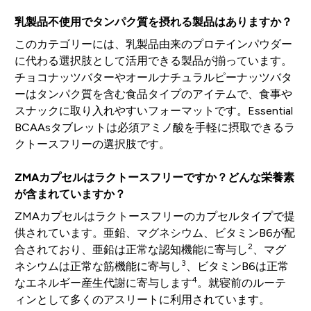
乳製品不使用でタンパク質を摂れる製品はありますか？
このカテゴリーには、乳製品由来のプロテインパウダー
に代わる選択肢として活用できる製品が揃っています。
チョコナッツバターやオールナチュラルピーナッツバタ
ーはタンパク質を含む食品タイプのアイテムで、食事や
スナックに取り入れやすいフォーマットです。Essential
BCAAsタブレットは必須アミノ酸を手軽に摂取できるラ
クトースフリーの選択肢です。
ZMAカプセルはラクトースフリーですか？どんな栄養素
が含まれていますか？
ZMAカプセルはラクトースフリーのカプセルタイプで提
供されています。亜鉛、マグネシウム、ビタミンB6が配
2
合されており、亜鉛は正常な認知機能に寄与し
、マグ
3
ネシウムは正常な筋機能に寄与し
、ビタミンB6は正常
4
なエネルギー産生代謝に寄与します
。就寝前のルーテ
ィンとして多くのアスリートに利用されています。