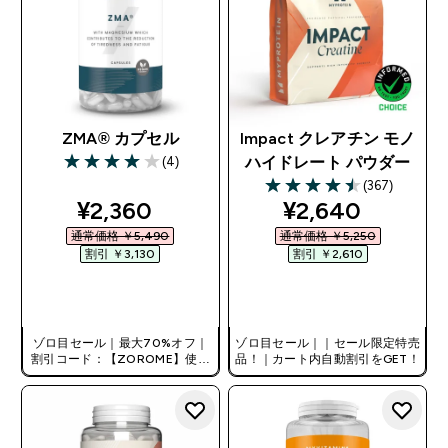
ZMA® カプセル
Impact クレアチン モノ
(4)
ハイドレート パウダー
4 out of 5 stars
(367)
4.48 out of 5 stars
discounted price
discounted pri
¥2,360‎
¥2,640‎
通常価格 ￥5,490‎
通常価格 ￥5,250‎
割引 ￥3,130‎
割引 ￥2,610‎
今すぐ購入
今すぐ購入
ゾロ目セール｜最大70%オフ｜
ゾロ目セール｜｜セール限定特売
割引コード：【ZOROME】使用
品！｜カート内自動割引をGET！
で追加10%オフ！