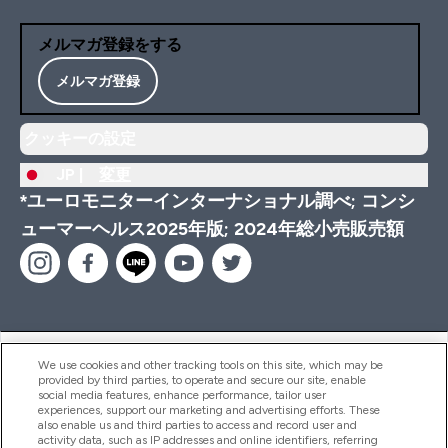
メルマガ登録をする
メルマガ登録
クッキーの設定
JP |
変更
*ユーロモニターインターナショナル調べ; コンシ
ューマーヘルス2025年版; 2024年総小売販売額
ヘルプ＆ガイド
We use cookies and other tracking tools on this site, which may be
provided by third parties, to operate and secure our site, enable
social media features, enhance performance, tailor user
experiences, support our marketing and advertising efforts. These
also enable us and third parties to access and record user and
商品について
activity data, such as IP addresses and online identifiers, referring