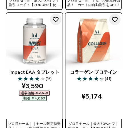
ゾロ目セール｜最大70%オフ｜
ゾロ目セール｜｜セール限定特売
割引コード：【ZOROME】使用
品！｜カート内自動割引をGET！
で追加10%オフ！
Impact EAA タブレット
コラーゲン プロテイン
(16)
(41)
4 out of 5 stars
4.29 out of 5 stars
discounted price
¥3,590‎
通常価格 ￥7,650‎
¥5,174‎
割引 ￥4,060‎
今すぐ購入
今すぐ購入
ゾロ目セール｜｜セール限定特売
ゾロ目セール｜最大70%オフ｜