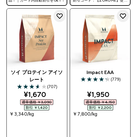
品！｜カート内自動割引をGET！
割引コード：【ZOROME】使用
で追加10%オフ！
ソイ プロテイン アイソ
Impact EAA
(779)
レート
4.28 out of 5 stars
(707)
3.63 out of 5 stars
discounted price
discounted pri
¥1,670‎
¥1,950‎
通常価格 ￥3,090‎
通常価格 ￥4,150‎
割引 ￥1,420‎
割引 ￥2,200‎
￥3,340‎/kg
￥7,800‎/kg
今すぐ購入
今すぐ購入