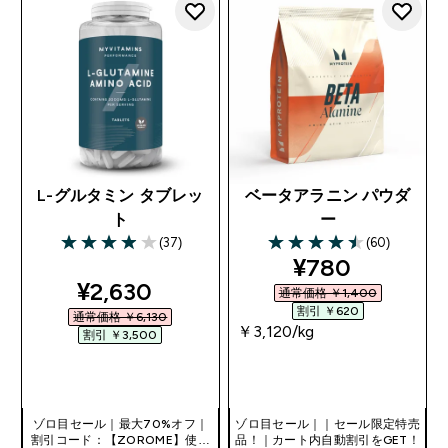
L-グルタミン タブレッ
ベータアラニン パウダ
ト
ー
(37)
(60)
3.95 out of 5 stars
4.48 out of 5 stars
discounted pr
¥780‎
discounted price
¥2,630‎
通常価格 ￥1,400‎
割引 ￥620‎
通常価格 ￥6,130‎
￥3,120‎/kg
割引 ￥3,500‎
今すぐ購入
今すぐ購入
ゾロ目セール｜最大70%オフ｜
ゾロ目セール｜｜セール限定特売
割引コード：【ZOROME】使用
品！｜カート内自動割引をGET！