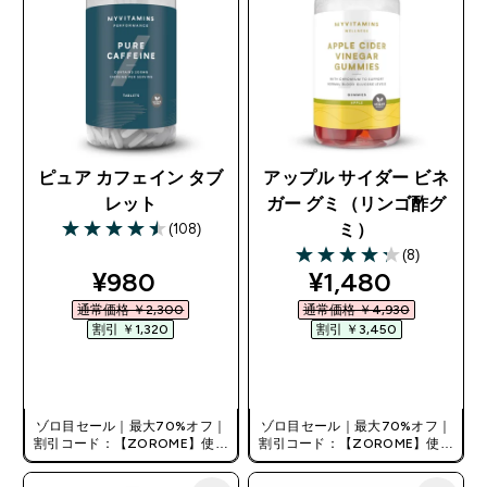
ピュア カフェイン タブ
アップル サイダー ビネ
レット
ガー グミ（リンゴ酢グ
(108)
ミ）
4.47 out of 5 stars
(8)
4.25 out of 5 stars
discounted price
discounted pri
¥980‎
¥1,480‎
通常価格 ￥2,300‎
通常価格 ￥4,930‎
割引 ￥1,320‎
割引 ￥3,450‎
今すぐ購入
今すぐ購入
ゾロ目セール｜最大70%オフ｜
ゾロ目セール｜最大70%オフ｜
割引コード：【ZOROME】使用
割引コード：【ZOROME】使用
で追加10%オフ！
で追加10%オフ！