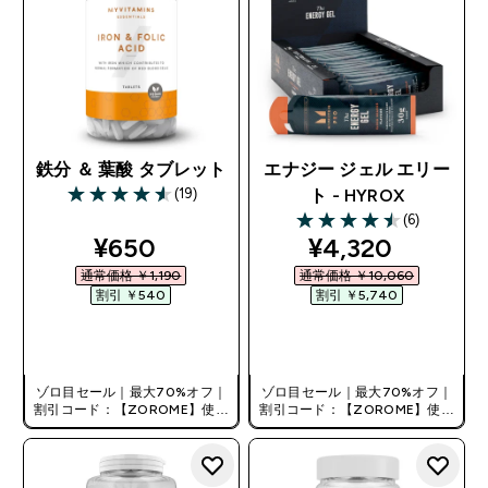
鉄分 ＆ 葉酸 タブレット
エナジー ジェル エリー
(19)
ト - HYROX
4.58 out of 5 stars
(6)
4.5 out of 5 stars
discounted price
discounted pri
¥650‎
¥4,320‎
通常価格 ￥1,190‎
通常価格 ￥10,060‎
割引 ￥540‎
割引 ￥5,740‎
今すぐ購入
今すぐ購入
ゾロ目セール｜最大70%オフ｜
ゾロ目セール｜最大70%オフ｜
割引コード：【ZOROME】使用
割引コード：【ZOROME】使用
で追加10%オフ！
で追加10%オフ！