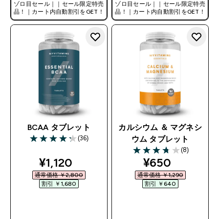
ゾロ目セール｜｜セール限定特売
ゾロ目セール｜｜セール限定特売
品！｜カート内自動割引をGET！
品！｜カート内自動割引をGET！
BCAA タブレット
カルシウム ＆ マグネシ
(36)
ウム タブレット
4.28 out of 5 stars
(8)
3.75 out of 5 stars
discounted price
discounted pr
¥1,120‎
¥650‎
通常価格 ￥2,800‎
通常価格 ￥1,290‎
割引 ￥1,680‎
割引 ￥640‎
今すぐ購入
今すぐ購入