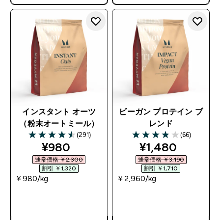
で追加10%オフ！
インスタント オーツ
ビーガン プロテイン ブ
（粉末オートミール）
レンド
(291)
(66)
4.58 out of 5 stars
3.89 out of 5 stars
discounted price
discounted pri
¥980‎
¥1,480‎
通常価格 ￥2,300‎
通常価格 ￥3,190‎
割引 ￥1,320‎
割引 ￥1,710‎
￥980‎/kg
￥2,960‎/kg
今すぐ購入
今すぐ購入