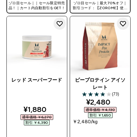
ゾロ目セール｜｜セール限定特売
ゾロ目セール｜最大70%オフ｜
品！｜カート内自動割引をGET！
割引コード：【ZOROME】使用
で追加10%オフ！
レッド スーパーフード
ピープロテイン アイソ
レート
(73)
4 out of 5 stars
discounted pri
¥2,480‎
discounted price
¥1,880‎
通常価格 ￥4,130‎
割引 ￥1,650‎
通常価格 ￥6,270‎
￥2,480‎/kg
割引 ￥4,390‎
今すぐ購入
今すぐ購入