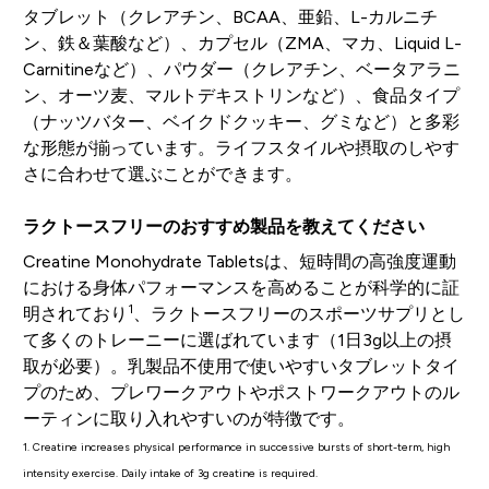
タブレット（クレアチン、BCAA、亜鉛、L-カルニチ
ン、鉄＆葉酸など）、カプセル（ZMA、マカ、Liquid L-
Carnitineなど）、パウダー（クレアチン、ベータアラニ
ン、オーツ麦、マルトデキストリンなど）、食品タイプ
（ナッツバター、ベイクドクッキー、グミなど）と多彩
な形態が揃っています。ライフスタイルや摂取のしやす
さに合わせて選ぶことができます。
ラクトースフリーのおすすめ製品を教えてください
Creatine Monohydrate Tabletsは、短時間の高強度運動
における身体パフォーマンスを高めることが科学的に証
1
明されており
、ラクトースフリーのスポーツサプリとし
て多くのトレーニーに選ばれています（1日3g以上の摂
取が必要）。乳製品不使用で使いやすいタブレットタイ
プのため、プレワークアウトやポストワークアウトのル
ーティンに取り入れやすいのが特徴です。
1. Creatine increases physical performance in successive bursts of short-term, high
intensity exercise. Daily intake of 3g creatine is required.