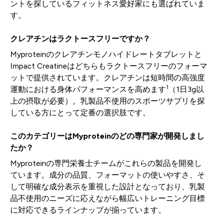
ントを探しているフィットネス愛好家にも選ばれていま
す。
クレアチンはラクトースフリーですか？
Myproteinのクレアチンモノハイドレートタブレットと
Impact Creatineはどちらもラクトースフリーのフォーマ
ットで提供されています。クレアチンは短時間の高強度
1
運動における身体パフォーマンスを高めます
（1日3g以
上の摂取が必要）。乳製品不使用のスポーツサプリを探
している方にとって定番の選択肢です。
このカテゴリーはMyproteinのどの専門家が開発しまし
たか？
Myproteinの専門栄養士チームがこれらの製品を開発し
ています。成分の品質、フォーマットの使いやすさ、そ
して明確な成分表示を重視した設計となっており、乳製
品不使用のニーズに応えながら幅広いトレーニング目標
に対応できるラインナップが揃っています。