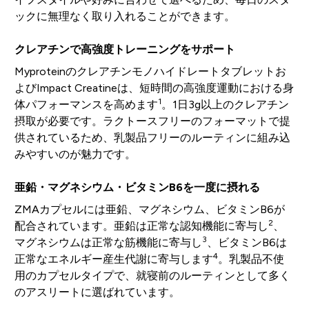
ックに無理なく取り入れることができます。
クレアチンで高強度トレーニングをサポート
Myproteinのクレアチンモノハイドレートタブレットお
よびImpact Creatineは、短時間の高強度運動における身
1
体パフォーマンスを高めます
。1日3g以上のクレアチン
摂取が必要です。ラクトースフリーのフォーマットで提
供されているため、乳製品フリーのルーティンに組み込
みやすいのが魅力です。
亜鉛・マグネシウム・ビタミンB6を一度に摂れる
ZMAカプセルには亜鉛、マグネシウム、ビタミンB6が
2
配合されています。亜鉛は正常な認知機能に寄与し
、
3
マグネシウムは正常な筋機能に寄与し
、ビタミンB6は
4
正常なエネルギー産生代謝に寄与します
。乳製品不使
用のカプセルタイプで、就寝前のルーティンとして多く
のアスリートに選ばれています。