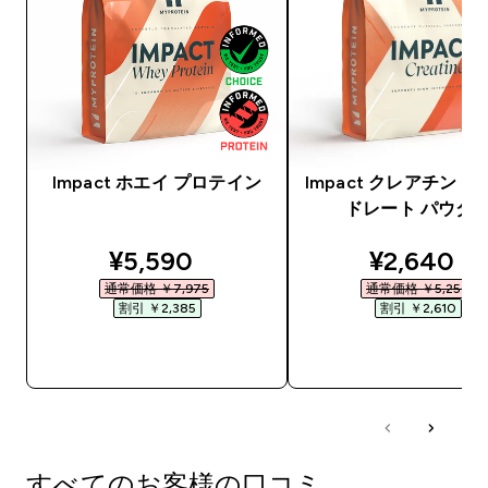
Impact ホエイ プロテイン
Impact クレアチン 
ドレート パウダ
discounted price
discounte
¥5,590‎
¥2,640‎
通常価格 ￥7,975‎
通常価格 ￥5,250‎
割引 ￥2,385‎
割引 ￥2,610‎
今すぐ購入
今すぐ購入
すべてのお客様の口コミ