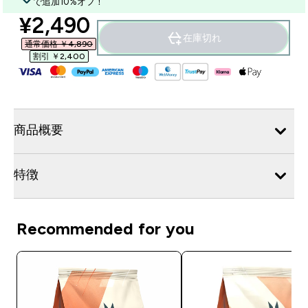
で追加10%オフ！
discounted price
¥2,490‎
在庫切れ
通常価格 ￥4,890‎
割引 ￥2,400‎
商品概要
特徴
Recommended for you