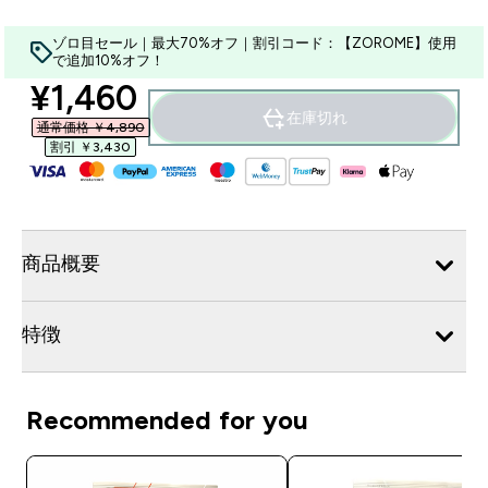
ゾロ目セール｜最大70%オフ｜割引コード：【ZOROME】使用
で追加10%オフ！
discounted price
¥1,460‎
在庫切れ
通常価格 ￥4,890‎
割引 ￥3,430‎
商品概要
特徴
Recommended for you