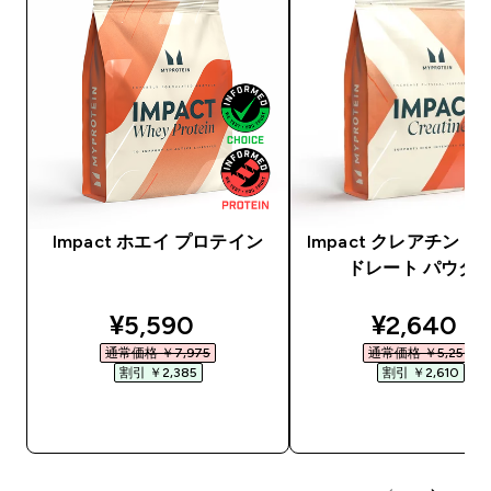
Impact ホエイ プロテイン
Impact クレアチン 
ドレート パウダ
discounted price
discounte
¥5,590‎
¥2,640‎
通常価格 ￥7,975‎
通常価格 ￥5,250‎
割引 ￥2,385‎
割引 ￥2,610‎
今すぐ購入
今すぐ購入