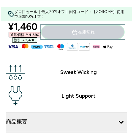
ゾロ目セール｜最大70%オフ｜割引コード：【ZOROME】使用
で追加10%オフ！
discounted price
¥1,460‎
在庫切れ
通常価格 ￥4,890‎
割引 ￥3,430‎
Sweat Wicking
Light Support
商品概要