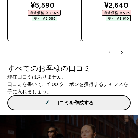
discounted price
discounte
¥5,590‎
¥2,640‎
通常価格 ￥7,975‎
通常価格 ￥5,250‎
割引 ￥2,385‎
割引 ￥2,610‎
今すぐ購入
今すぐ購入
すべてのお客様の口コミ
現在口コミはありません。
口コミを書いて、¥100 クーポンを獲得するチャンスを
手に入れましょう。
口コミを作成する