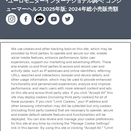
*ユーロモニターインターナショナル調べ; コンシ
ューマーヘルス2025年版; 2024年総小売販売額
ヘルプ＆ガイド
We use cookies and other tracking tools on this site, which may be
provided by third parties, to operate and secure our site, enable
social media features, enhance performance, tailor user
experiences, support our marketing and advertising efforts. These
also enable us and third parties to access and record user and
商品について
activity data, such as IP addresses and online identifiers, referring
URLs, searches and interactions, browser and device details, and
other usage information, which may be used to provide enhanced
functionality and personalized experiences, analyze and improve
会社概要
performance, and reach users with more relevant content and ads
on this site and across third party sites. If you click “Accept All” this
site may deploy cookies (including third party cookies) for all of
these purposes. If you click “Limit Cookies,” your IP address and
特典＆ポイント
other browsing information may still be collected but only cookies
(including third party cookies) that are necessary to operate, secure
and enable default website features and functionalities will be
deployed. You can also review and manage your cookie preferences
for this site at any time by clicking the “Manage Cookie Settings”
2026 The Hut.com Ltd
link in this banner. By using this site or clicking "Accept All," "Limit