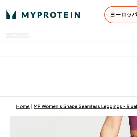
ヨーロッ
NEW&HOT
プロテイン
アミノ酸
サプリメント
プロテ
Enter NEW&HOT submenu
Enter プロテイン submenu
Enter アミノ酸 submenu
Enter サ
⌄
⌄
⌄
⌄
12,000円以上購入で送料無
Home
MP Women's Shape Seamless Leggings - Blueb