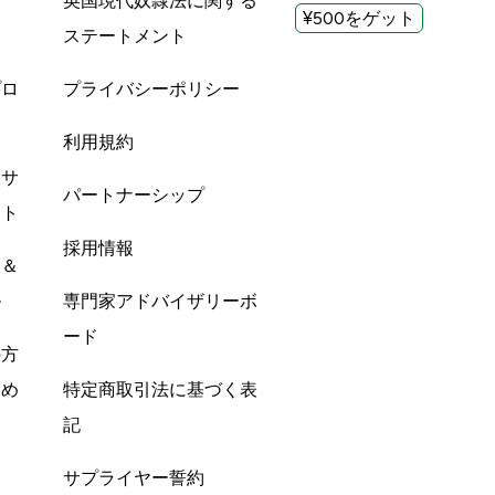
英国現代奴隷法に関する
¥500をゲット
ステートメント
プロ
プライバシーポリシー
利用規約
酸サ
パートナーシップ
ント
採用情報
ン＆
ル
専門家アドバイザリーボ
ード
の方
すめ
特定商取引法に基づく表
記
サプライヤー誓約