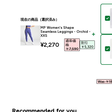
現在の商品（選択済み）
MP Women's Shape
Seamless Leggings - Orchid -
XXS
通常価
割引
discounted price
¥2,270‎
格
￥5,320‎
￥7,590‎
Was ￥18
Recommended for you