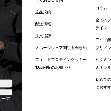
よくあるご質問
コラム
返品規約
全ての
配送情報
テイン
注文追跡
アミノ
スポーツウェア関税返金規約
プリメ
フィルドプロテインクッキー
ビタミ
製品回収のお知らせ
ミネラ
初めて
におす
ューマ