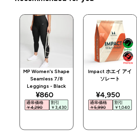
チン
MP Women's Shape
Impact ホエイ アイ
 パ
Seamless 7/8
ソレート
Leggings - Black
ed price
discounted price
discounted 
¥860‎
¥4,950‎
通常価格
割引
通常価格
割引
0‎
￥4,290‎
￥3,430‎
￥5,990‎
￥1,040‎
今すぐ購入
今すぐ購入