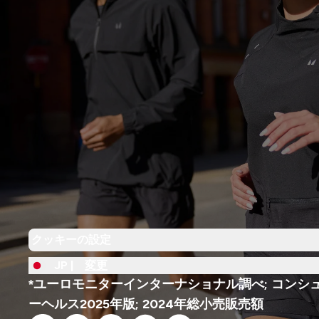
クッキーの設定
JP |
変更
*ユーロモニターインターナショナル調べ; コンシ
ーヘルス2025年版; 2024年総小売販売額