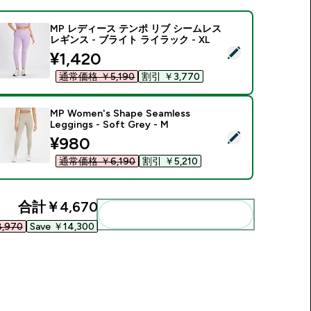
MP レディース テンポ リブ シームレス
レギンス - ブライト ライラック - XL
この商品を選択 - MP レディース テンポ リブ シームレス レギンス
discounted price
¥1,420‎
通常価格 ￥5,190‎
割引 ￥3,770‎
MP Women's Shape Seamless
Leggings - Soft Grey - M
この商品を選択 - MP Women's Shape Seamless Leggings - Soft 
discounted price
¥980‎
通常価格 ￥6,190‎
割引 ￥5,210‎
合計
￥4,670‎
まとめてカートに入れる
,970‎
Save ￥14,300‎