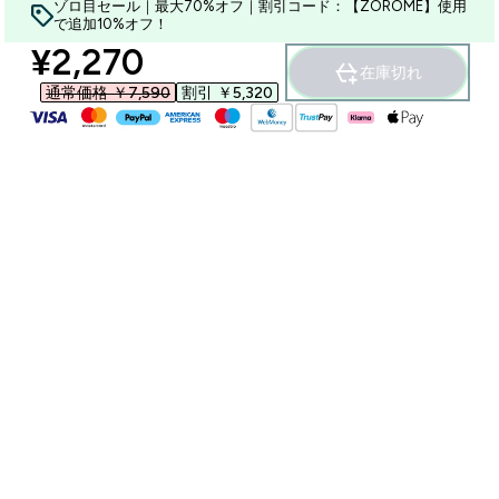
ゾロ目セール｜最大70%オフ｜割引コード：【ZOROME】使用
で追加10%オフ！
discounted price
¥2,270‎
在庫切れ
通常価格 ￥7,590‎
割引 ￥5,320‎