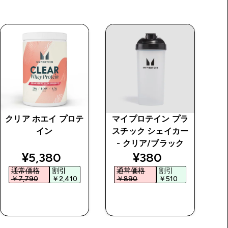
クリア ホエイ プロテ
マイプロテイン プラ
オ
イン
スチック シェイカー
- クリア/ブラック
price
discounted price
discounted price
¥5,380‎
¥380‎
通常価格
割引
通常価格
割引
￥7,790‎
￥2,410‎
￥890‎
￥510‎
￥
今すぐ購入
今すぐ購入