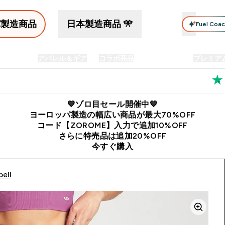
パ製造商品
日本製造商品 🎌
Fuel Coa
イン食品
アパレル＆ギア
コラボ商品
セット商品
プレミア
プリメント submenu
Enter プロテイン食品 submenu
Enter アパレル＆ギア submenu
Enter コラボ商品 submen
⌄
⌄
⌄
料
公式LINE追加で最新お得情報をゲット
公式アプリはこちら
💙ゾロ目セール開催中💙
ヨーロッパ製造の幅広い商品が最大70%OFF
コード【ZOROME】入力で追加10%OFF
さらに特売品は追加20%OFF
今すぐ購入
ell