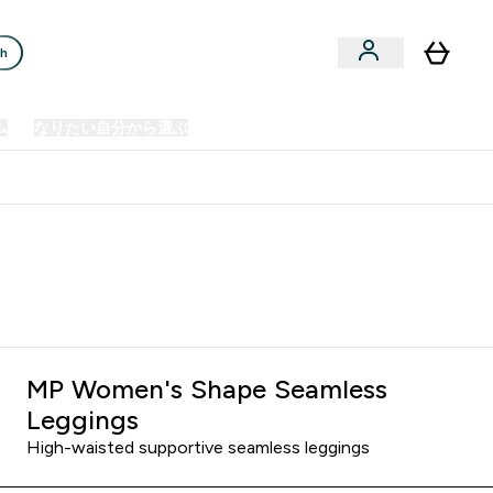
ch
ム
なりたい自分から選ぶ
クリアランスセール
日本製造商品
u
Enter プレミアム submenu
Enter なりたい自分から選ぶ submenu
En
⌄
⌄
⌄
欧州スポーツ栄養No.1ブランド*
MP Women's Shape Seamless
Leggings
High-waisted supportive seamless leggings