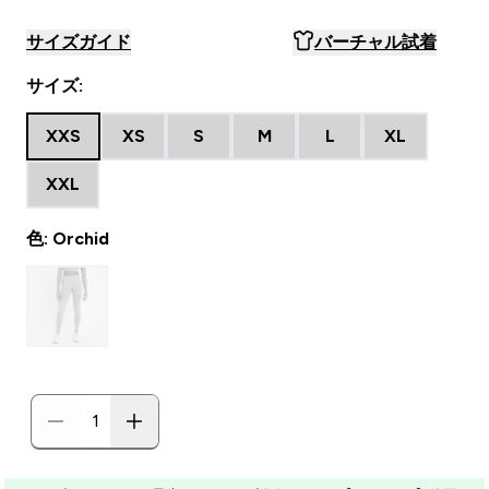
サイズガイド
バーチャル試着
サイズ:
XXS
XS
S
M
L
XL
XXL
色: Orchid