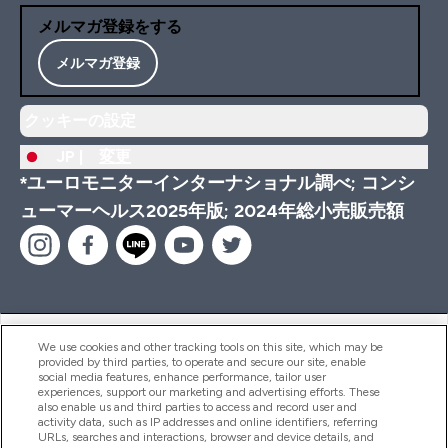
メルマガ登録をする
メルマガ登録
クッキーの設定
JP |
変更
*ユーロモニターインターナショナル調べ; コンシ
ューマーヘルス2025年版; 2024年総小売販売額
ヘルプ＆ガイド
We use cookies and other tracking tools on this site, which may be
provided by third parties, to operate and secure our site, enable
social media features, enhance performance, tailor user
experiences, support our marketing and advertising efforts. These
also enable us and third parties to access and record user and
商品について
activity data, such as IP addresses and online identifiers, referring
URLs, searches and interactions, browser and device details, and