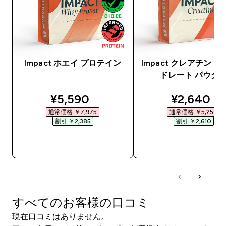
Impact ホエイ プロテイン
Impact クレアチン 
ドレート パウダ
discounted price
discounte
¥5,590‎
¥2,640‎
通常価格 ￥7,975‎
通常価格 ￥5,250‎
割引 ￥2,385‎
割引 ￥2,610‎
今すぐ購入
今すぐ購入
すべてのお客様の口コミ
現在口コミはありません。