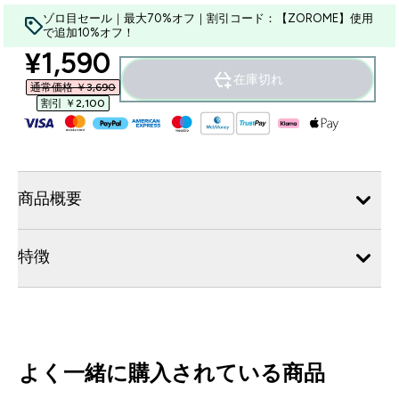
ゾロ目セール｜最大70%オフ｜割引コード：【ZOROME】使用
で追加10%オフ！
discounted price
¥1,590‎
在庫切れ
通常価格 ￥3,690‎
割引 ￥2,100‎
商品概要
特徴
よく一緒に購入されている商品