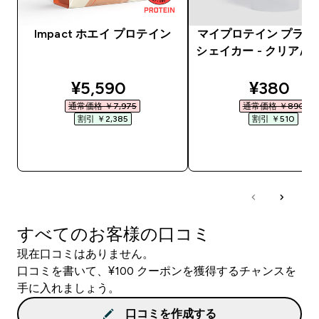
Impact ホエイ プロテイン
マイプロテイン プラス
シェイカー - クリア/
discounted price
discount
¥5,590‎
¥380‎
通常価格 ￥7,975‎
通常価格 ￥890‎
割引 ￥2,385‎
割引 ￥510‎
今すぐ購入
今すぐ購入
すべてのお客様の口コミ
現在口コミはありません。
口コミを書いて、¥100 クーポンを獲得するチャンスを
手に入れましょう。
口コミを作成する