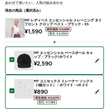
あわせて使いたい、人気の組み合わせ
現在の商品（選択済み）
MP レディース エッセンシャル トレーニング タイ
フロント クロップ ベスト - ブラック - XS
通常価格 ￥3,690‎
discounted price
¥1,590‎
割引 ￥2,100‎
MP エッセンシャル ベースボール キャ
ップ - ブラック/ホワイト
この商品を選択 - MP エッセンシャル ベースボール キ
¥2,590‎
MP ユニセックス トレーナー ソックス
（3組セット） - ホワイト - UK 2-5
discounted price
¥890‎
この商品を選択 - MP ユニセックス トレーナー ソックス（
通常価格 ￥2,070‎
割引 ￥1,180‎