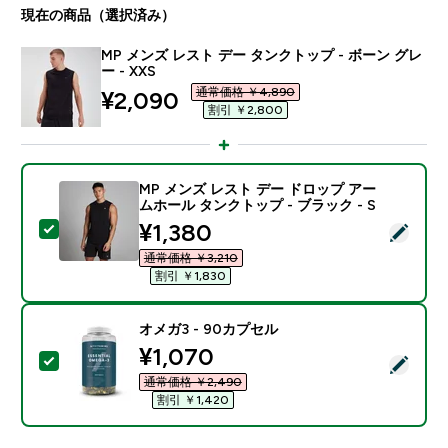
現在の商品（選択済み）
MP メンズ レスト デー タンクトップ - ボーン グレ
ー - XXS
通常価格 ￥4,890‎
discounted price
¥2,090‎
割引 ￥2,800‎
MP メンズ レスト デー ドロップ アー
ムホール タンクトップ - ブラック - S
discounted price
¥1,380‎
この商品を選択 - MP メンズ レスト デー ドロップ アー
通常価格 ￥3,210‎
割引 ￥1,830‎
オメガ3 - 90カプセル
discounted price
¥1,070‎
この商品を選択 - オメガ3 - 90カプセル
通常価格 ￥2,490‎
割引 ￥1,420‎