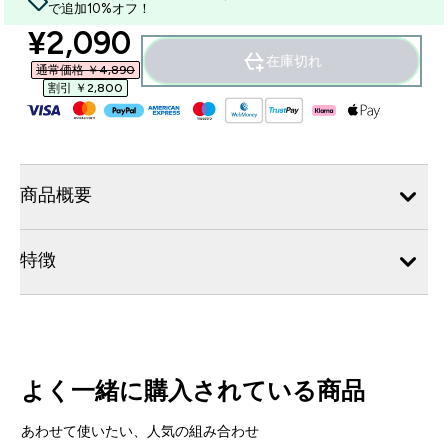
で追加10%オフ！
discounted price
¥2,090‎
在庫切れ
通常価格 ￥4,890‎
割引 ￥2,800‎
商品概要
特徴
よく一緒に購入されている商品
あわせて使いたい、人気の組み合わせ