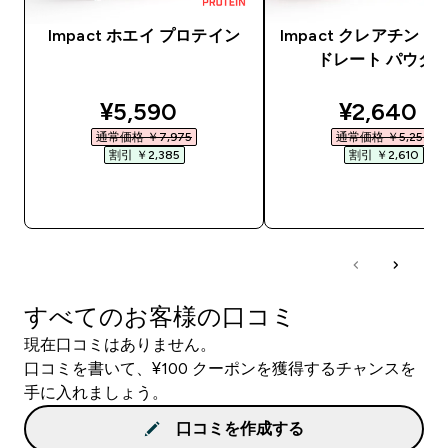
Impact ホエイ プロテイン
Impact クレアチン 
ドレート パウダ
discounted price
discounte
¥5,590‎
¥2,640‎
通常価格 ￥7,975‎
通常価格 ￥5,250‎
割引 ￥2,385‎
割引 ￥2,610‎
今すぐ購入
今すぐ購入
すべてのお客様の口コミ
現在口コミはありません。
口コミを書いて、¥100 クーポンを獲得するチャンスを
手に入れましょう。
口コミを作成する