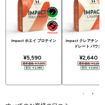
Impact ホエイ プロテイン
Impact クレアチン 
ドレート パウダ
discounted price
discounte
¥5,590‎
¥2,640‎
通常価格 ￥7,975‎
通常価格 ￥5,250‎
割引 ￥2,385‎
割引 ￥2,610‎
今すぐ購入
今すぐ購入