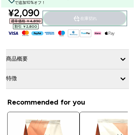
で追加10%オフ！
discounted price
¥2,090‎
在庫切れ
通常価格 ￥4,890‎
割引 ￥2,800‎
商品概要
特徴
Recommended for you