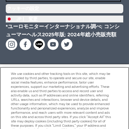
クッキーの設定
JP |
変更
*ユーロモニターインターナショナル調べ; コンシ
ューマーヘルス2025年版; 2024年総小売販売額
ヘルプ＆ガイド
We use cookies and other tracking tools on this site, which may be
provided by third parties, to operate and secure our site, enable
social media features, enhance performance, tailor user
experiences, support our marketing and advertising efforts. These
also enable us and third parties to access and record user and
商品について
activity data, such as IP addresses and online identifiers, referring
URLs, searches and interactions, browser and device details, and
other usage information, which may be used to provide enhanced
functionality and personalized experiences, analyze and improve
会社概要
performance, and reach users with more relevant content and ads
on this site and across third party sites. If you click “Accept All” this
site may deploy cookies (including third party cookies) for all of
these purposes. If you click “Limit Cookies,” your IP address and