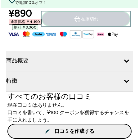
で追加10%オフ！
discounted price
¥890‎
在庫切れ
通常価格 ￥4,190‎
割引 ￥3,300‎
商品概要
特徴
すべてのお客様の口コミ
現在口コミはありません。
口コミを書いて、¥100 クーポンを獲得するチャンスを
手に入れましょう。
口コミを作成する