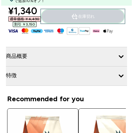
で追加10%オフ！
discounted price
¥1,340‎
在庫切れ
通常価格 ￥4,490‎
割引 ￥3,150‎
商品概要
特徴
Recommended for you