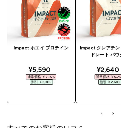
Impact ホエイ プロテイン
Impact クレアチン 
ドレート パウダ
discounted price
discounte
¥5,590‎
¥2,640‎
通常価格 ￥7,975‎
通常価格 ￥5,250‎
割引 ￥2,385‎
割引 ￥2,610‎
今すぐ購入
今すぐ購入