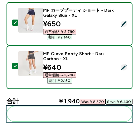
MP カーブブーティ ショート - Dark
Galaxy Blue - XL
discounted price
¥650‎
この商品を選択 - MP カーブブーティ ショート - Dark Galax
通常価格 ￥2,790‎
割引 ￥2,140‎
MP Curve Booty Short - Dark
Carbon - XL
discounted price
¥640‎
この商品を選択 - MP Curve Booty Short - Dark Carbon
通常価格 ￥2,790‎
割引 ￥2,150‎
合計
￥1,940‎
Was ￥8,370‎
Save ￥6,430‎
まとめてカートに入れる