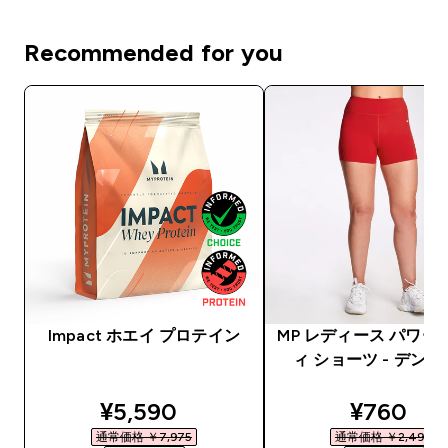
Recommended for you
Impact ホエイ プロテイン
MP レディース パワー
ィ ショーツ - デン
discounted price
discount
¥5,590‎
¥760‎
通常価格 ￥7,975‎
通常価格 ￥2,490‎