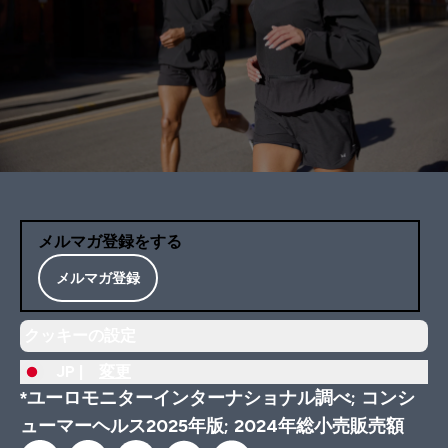
メルマガ登録をする
メルマガ登録
クッキーの設定
JP |
変更
*ユーロモニターインターナショナル調べ; コンシ
ューマーヘルス2025年版; 2024年総小売販売額