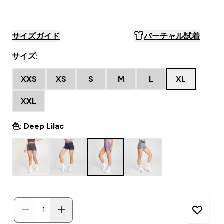
サイズガイド
バーチャル試着
サイズ:
XXS
XS
S
M
L
XL
XXL
色: Deep Lilac