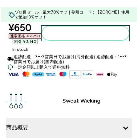
ゾロ目セール｜最大70%オフ｜割引コード：【ZOROME】使用
で追加10%オフ！
discounted price
¥650‎
カートに入れる
通常価格 ￥2,790‎
割引 ￥2,140‎
In stock
追跡配送：3〜7営業日でお届け(海外配送) 追跡配送：1〜3
営業日でお届け(国内配送)
一定金額以上購入で送料無料
Sweat Wicking
商品概要