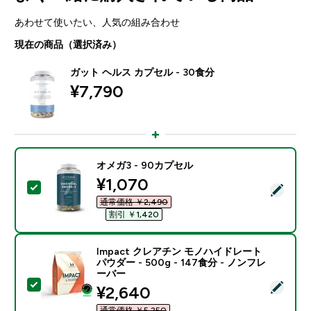
あわせて使いたい、人気の組み合わせ
現在の商品（選択済み）
ガット ヘルス カプセル - 30食分
¥7,790‎
オメガ3 - 90カプセル
discounted price
¥1,070‎
この商品を選択 - オメガ3 - 90カプセル
通常価格 ￥2,490‎
割引 ￥1,420‎
Impact クレアチン モノハイドレート
パウダー - 500g - 147食分 - ノンフレ
ーバー
この商品を選択 - Impact クレアチン モノハイドレート パ
discounted price
¥2,640‎
通常価格 ￥5,250‎