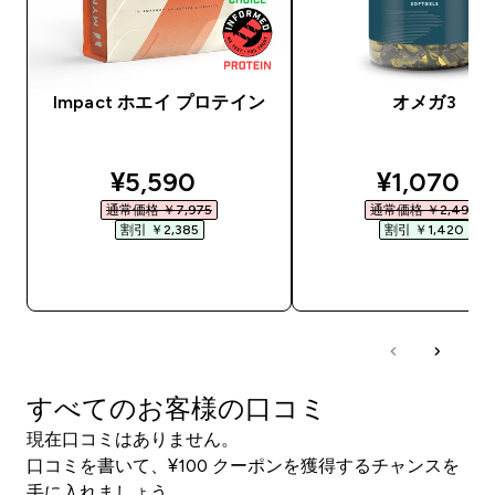
Impact ホエイ プロテイン
オメガ3
discounted price
discounte
¥5,590‎
¥1,070‎
通常価格 ￥7,975‎
通常価格 ￥2,490‎
割引 ￥2,385‎
割引 ￥1,420‎
今すぐ購入
今すぐ購入
すべてのお客様の口コミ
現在口コミはありません。
口コミを書いて、¥100 クーポンを獲得するチャンスを
手に入れましょう。