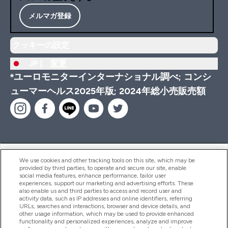
メルマガ登録
クッキーの設定
JP |
変更
*ユーロモニターインターナショナル調べ; コンシ
ューマーヘルス2025年版; 2024年総小売販売額
ヘルプ＆ガイド
We use cookies and other tracking tools on this site, which may be
provided by third parties, to operate and secure our site, enable
social media features, enhance performance, tailor user
experiences, support our marketing and advertising efforts. These
also enable us and third parties to access and record user and
商品について
activity data, such as IP addresses and online identifiers, referring
URLs, searches and interactions, browser and device details, and
other usage information, which may be used to provide enhanced
functionality and personalized experiences, analyze and improve
会社概要