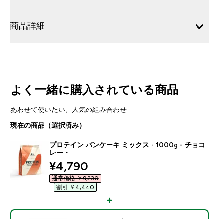
商品詳細
よく一緒に購入されている商品
あわせて使いたい、人気の組み合わせ
現在の商品（選択済み）
プロテイン パンケーキ ミックス - 1000g - チョコ
レート
discounted price
¥4,790‎
通常価格 ￥9,230‎
割引 ￥4,440‎