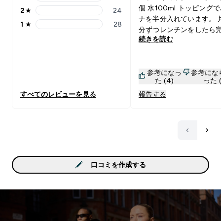
3 stars rating 54 reviews
個 水100ml トッピング
2
★
24
2 stars rating 24 reviews
ナを半分入れています。 片面三
1
★
28
1 stars rating 28 reviews
分ずつレンチンをしたら
続きを読む
230kcal タンパク質21g すぐに
口がさみしくなるタイプ
朝プロテインのみより、
参考になっ
参考にな
のパンケーキの方が咀嚼
た (4)
った (
満腹感があり空腹が和ら
すべてのレビューを見る
報告する
す！！ チョコ、メープルシロッ
プ、ゴールデンシロップ
した チョコが定番！ハズレな
し！ メープルシロップは
プルシロップを想像して
ら甘さ控えめに感じます
控えめが好きな人はいい
口コミを作成する
果物トッピングでちょう
ゴールデンシロップは甘
物！！！！！！！！って
る時におすすめです！