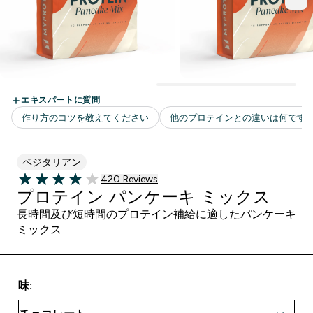
ベジタリアン
420 ＋件の口コミ
420 Reviews
3.95 out of 5 stars
プロテイン パンケーキ ミックス
長時間及び短時間のプロテイン補給に適したパンケーキ
ミックス
味: