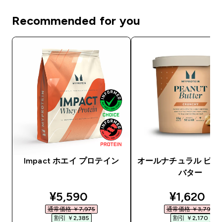
Recommended for you
Impact ホエイ プロテイン
オールナチュラル ピー
バター
discounted price
discounte
¥5,590‎
¥1,620‎
通常価格 ￥7,975‎
通常価格 ￥3,790‎
割引 ￥2,385‎
割引 ￥2,170‎