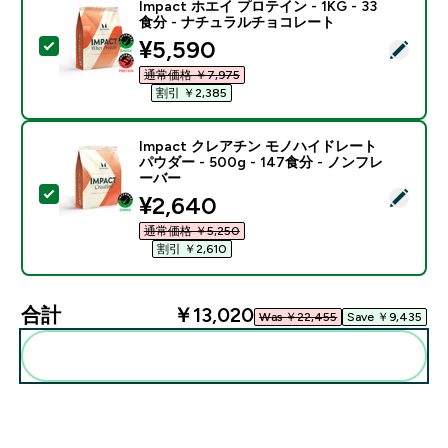
Impact ホエイ プロテイン - 1KG - 33
食分 - ナチュラルチョコレート
discounted price
¥5,590‎
この商品を選択 - Impact ホエイ プロテイン - 1KG 
通常価格 ￥7,975‎
割引 ￥2,385‎
Impact クレアチン モノハイドレート
パウダー - 500g - 147食分 - ノンフレ
ーバー
この商品を選択 - Impact クレアチン モノハイドレート パ
discounted price
¥2,640‎
通常価格 ￥5,250‎
割引 ￥2,610‎
合計
￥13,020‎
Was ￥22,455‎
Save ￥9,435‎
まとめてカートに入れる