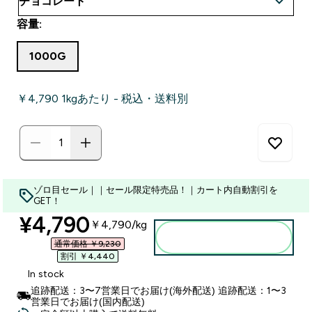
容量:
1000G
￥4,790‎ 1kgあたり - 税込・送料別
ゾロ目セール｜｜セール限定特売品！｜カート内自動割引を
GET！
discounted price
¥4,790‎
￥4,790‎/kg
カートに入れる
通常価格 ￥9,230‎
割引 ￥4,440‎
In stock
追跡配送：3〜7営業日でお届け(海外配送) 追跡配送：1〜3
営業日でお届け(国内配送)