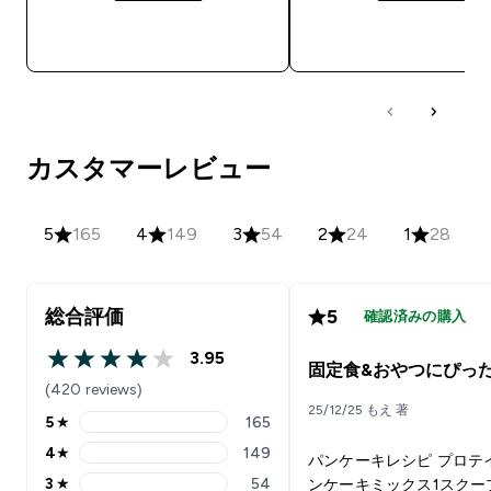
今すぐ購入
今すぐ購入
カスタマーレビュー
5
165
4
149
3
54
2
24
1
28
総合評価
5
確認済みの購入
3.95
3.95 out of 5 stars
固定食&おやつにぴっ
(420 reviews)
25/12/25 もえ 著
5
★
165
5 stars rating 165 reviews
4
★
149
パンケーキレシピ プロテ
4 stars rating 149 reviews
3
★
54
ンケーキミックス1スクープ