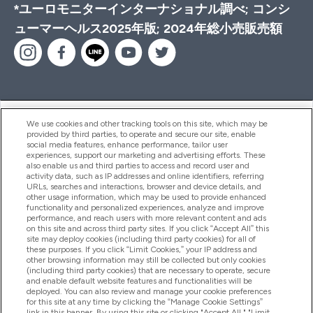
*ユーロモニターインターナショナル調べ; コンシ
ューマーヘルス2025年版; 2024年総小売販売額
ヘルプ＆ガイド
We use cookies and other tracking tools on this site, which may be
provided by third parties, to operate and secure our site, enable
social media features, enhance performance, tailor user
experiences, support our marketing and advertising efforts. These
also enable us and third parties to access and record user and
商品について
activity data, such as IP addresses and online identifiers, referring
URLs, searches and interactions, browser and device details, and
other usage information, which may be used to provide enhanced
functionality and personalized experiences, analyze and improve
会社概要
performance, and reach users with more relevant content and ads
on this site and across third party sites. If you click “Accept All” this
site may deploy cookies (including third party cookies) for all of
these purposes. If you click “Limit Cookies,” your IP address and
特典＆ポイント
other browsing information may still be collected but only cookies
(including third party cookies) that are necessary to operate, secure
and enable default website features and functionalities will be
deployed. You can also review and manage your cookie preferences
for this site at any time by clicking the “Manage Cookie Settings”
2026 The Hut.com Ltd
link in this banner. By using this site or clicking "Accept All," "Limit