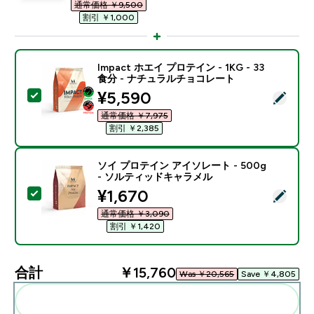
通常価格 ￥9,500‎
割引 ￥1,000‎
Impact ホエイ プロテイン - 1KG - 33
食分 - ナチュラルチョコレート
discounted price
¥5,590‎
この商品を選択 - Impact ホエイ プロテイン - 1KG 
通常価格 ￥7,975‎
割引 ￥2,385‎
ソイ プロテイン アイソレート - 500g
- ソルティッドキャラメル
discounted price
¥1,670‎
この商品を選択 - ソイ プロテイン アイソレート - 50
通常価格 ￥3,090‎
割引 ￥1,420‎
合計
￥15,760‎
Was ￥20,565‎
Save ￥4,805‎
まとめてカートに入れる