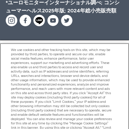
*ユーロモニターインターナショナル調べ; コンシ
ューマーヘルス2025年版; 2024年総小売販売額
ヘルプ＆ガイド
We use cookies and other tracking tools on this site, which may be
provided by third parties, to operate and secure our site, enable
social media features, enhance performance, tailor user
experiences, support our marketing and advertising efforts. These
also enable us and third parties to access and record user and
商品について
activity data, such as IP addresses and online identifiers, referring
URLs, searches and interactions, browser and device details, and
other usage information, which may be used to provide enhanced
functionality and personalized experiences, analyze and improve
会社概要
performance, and reach users with more relevant content and ads
on this site and across third party sites. If you click “Accept All” this
site may deploy cookies (including third party cookies) for all of
these purposes. If you click “Limit Cookies,” your IP address and
特典＆ポイント
other browsing information may still be collected but only cookies
(including third party cookies) that are necessary to operate, secure
and enable default website features and functionalities will be
deployed. You can also review and manage your cookie preferences
for this site at any time by clicking the “Manage Cookie Settings”
2026 The Hut.com Ltd
link in this banner. By using this site or clicking "Accept All," "Limit