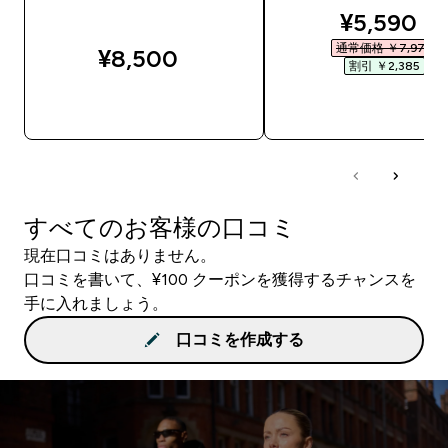
discounte
¥5,590‎
通常価格 ￥7,975‎
¥8,500‎
割引 ￥2,385‎
今すぐ購入
今すぐ購入
すべてのお客様の口コミ
現在口コミはありません。
口コミを書いて、¥100 クーポンを獲得するチャンスを
手に入れましょう。
口コミを作成する