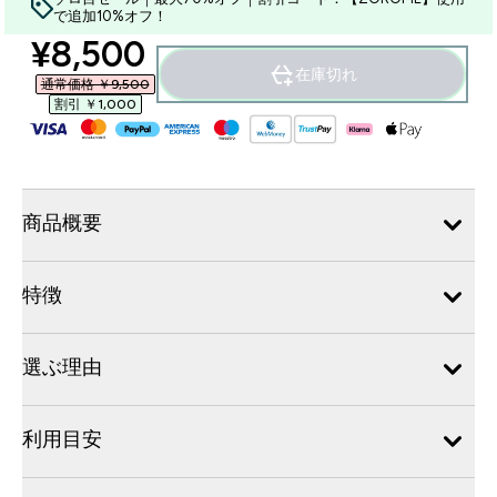
で追加10%オフ！
discounted price
¥8,500‎
在庫切れ
通常価格 ￥9,500‎
割引 ￥1,000‎
商品概要
特徴
選ぶ理由
利用目安