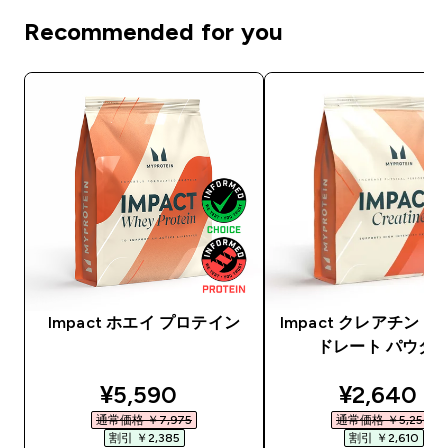
Recommended for you
Impact ホエイ プロテイン
Impact クレアチン 
ドレート パウダ
discounted price
discounte
¥5,590‎
¥2,640‎
通常価格 ￥7,975‎
通常価格 ￥5,250‎
割引 ￥2,385‎
割引 ￥2,610‎