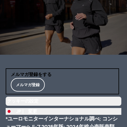
メルマガ登録をする
メルマガ登録
クッキーの設定
JP |
変更
*ユーロモニターインターナショナル調べ; コンシ
ューマーヘルス2025年版; 2024年総小売販売額