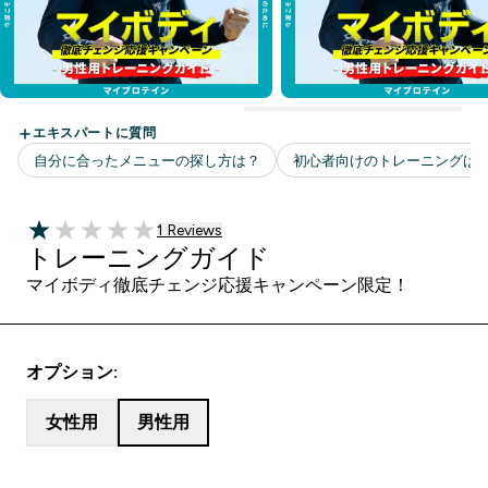
1 ＋件の口コミ
1 Reviews
1 out of 5 stars
トレーニングガイド
マイボディ徹底チェンジ応援キャンペーン限定！
オプション:
女性用
男性用