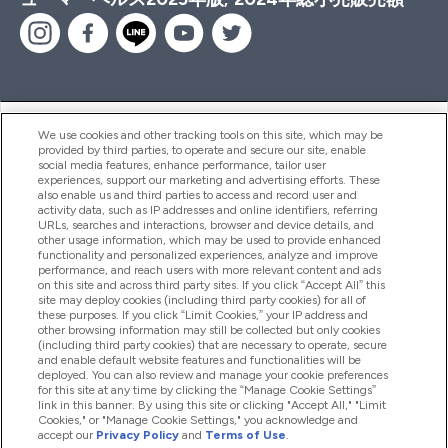
ヘルプ＆ガイド
We use cookies and other tracking tools on this site, which may be
provided by third parties, to operate and secure our site, enable
social media features, enhance performance, tailor user
experiences, support our marketing and advertising efforts. These
also enable us and third parties to access and record user and
商品について
activity data, such as IP addresses and online identifiers, referring
URLs, searches and interactions, browser and device details, and
other usage information, which may be used to provide enhanced
functionality and personalized experiences, analyze and improve
会社概要
performance, and reach users with more relevant content and ads
on this site and across third party sites. If you click “Accept All” this
site may deploy cookies (including third party cookies) for all of
these purposes. If you click “Limit Cookies,” your IP address and
特典＆ポイント
other browsing information may still be collected but only cookies
(including third party cookies) that are necessary to operate, secure
and enable default website features and functionalities will be
deployed. You can also review and manage your cookie preferences
for this site at any time by clicking the “Manage Cookie Settings”
2026 The Hut.com Ltd
link in this banner. By using this site or clicking "Accept All," "Limit
Cookies," or "Manage Cookie Settings," you acknowledge and
accept our
Privacy Policy
and
Terms of Use
.