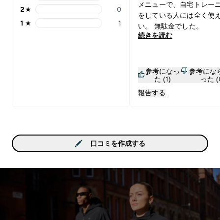
3 stars rating 0 reviews
メニューで、自宅トレー
2
★
0
2 stars rating 0 reviews
をしている人には全く使
1
★
1
い。 無駄金でした。
1 stars rating 1 reviews
続きを読む
参考になっ
参考にな
た (1)
った (
報告する
口コミを作成する