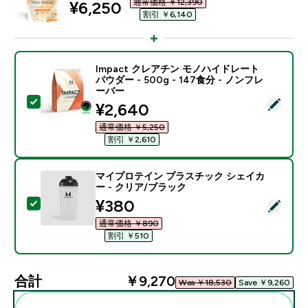
通常価格 ￥12,390‎
discounted price
¥6,250‎
割引 ￥6,140‎
Impact クレアチン モノハイドレート
パウダー - 500g - 147食分 - ノンフレ
ーバー
この商品を選択 - Impact クレアチン モノハイドレート パ
discounted price
¥2,640‎
通常価格 ￥5,250‎
割引 ￥2,610‎
マイプロテイン プラスチック シェイカ
ー - クリア/ブラック
discounted price
¥380‎
この商品を選択 - マイプロテイン プラスチック シェイ
通常価格 ￥890‎
割引 ￥510‎
合計
￥9,270‎
Was ￥18,530‎
Save ￥9,260‎