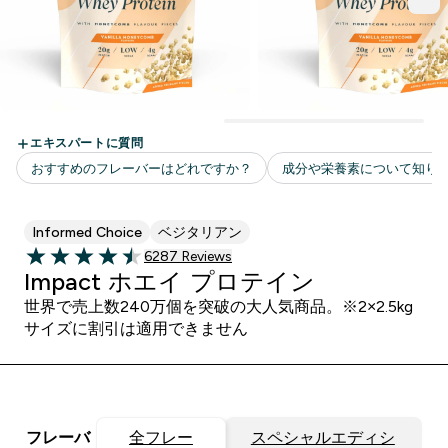
Informed Choice
ベジタリアン
6287 ＋件の口コミ
6287 Reviews
4.48 out of 5 stars
Impact ホエイ プロテイン
世界で売上数240万個を突破の大人気商品。※2×2.5kg
サイズに割引は適用できません
フレーバ
全フレー
スペシャルエディシ