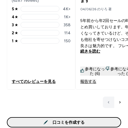
(6287 reviews)
ます
5
★
4K+
04/06/26 のりろ 著
5 stars rating 4069 reviews
4
★
1K+
4 stars rating 1596 reviews
5年前から年2回セールの
3
★
358
とめ買いしております。
3 stars rating 358 reviews
2
★
114
くなってきているけど、
2 stars rating 114 reviews
も他社を寄せつけないコ
1
★
150
1 stars rating 150 reviews
良さは魅力的です。 フレ
続きを読む
は色々試してきましたが
はノンフレーバー、アイ
をメインで使用しており
参考になっ
参考にな
それと期間限定フレーバ
た (6)
った (
試して毎回1kgほど購入
すべてのレビューを見る
報告する
ます。 今回(2026/5)の
ーバーのゴールデンフル
ックスは、溶けやすくて
めの甘さがあるミックス
ス味です。日本人が好む
染みやすい美味しさがあ
す。私は甘党じゃないの
口コミを作成する
美味しく飲めましたので