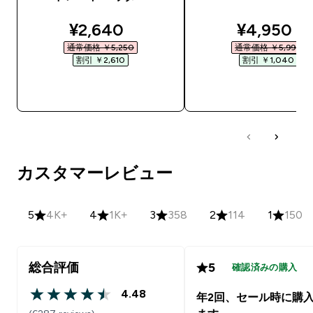
discounted price
discounte
¥2,640‎
¥4,950‎
通常価格 ￥5,250‎
通常価格 ￥5,990‎
割引 ￥2,610‎
割引 ￥1,040‎
今すぐ購入
今すぐ購入
カスタマーレビュー
5
4K+
4
1K+
3
358
2
114
1
150
総合評価
5
確認済みの購入
4.48
年2回、セール時に購
4.48 out of 5 stars