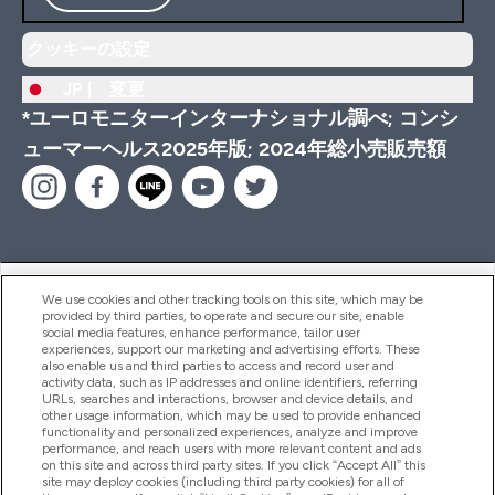
クッキーの設定
JP |
変更
*ユーロモニターインターナショナル調べ; コンシ
ューマーヘルス2025年版; 2024年総小売販売額
ヘルプ＆ガイド
We use cookies and other tracking tools on this site, which may be
provided by third parties, to operate and secure our site, enable
social media features, enhance performance, tailor user
experiences, support our marketing and advertising efforts. These
also enable us and third parties to access and record user and
商品について
activity data, such as IP addresses and online identifiers, referring
URLs, searches and interactions, browser and device details, and
other usage information, which may be used to provide enhanced
functionality and personalized experiences, analyze and improve
会社概要
performance, and reach users with more relevant content and ads
on this site and across third party sites. If you click “Accept All” this
site may deploy cookies (including third party cookies) for all of