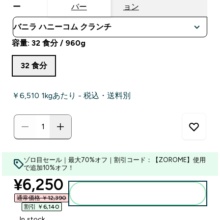
ー
バー
ョン
容量: 32 食分 / 960g
32 食分
￥6,510‎ 1kgあたり - 税込・送料別
ゾロ目セール｜最大70%オフ｜割引コード：【ZOROME】使用
で追加10%オフ！
discounted price
¥6,250‎
カートに入れる
通常価格 ￥12,390‎
割引 ￥6,140‎
In stock