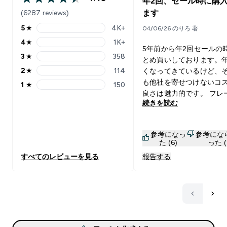
年2回、セール時に購
4.48 out of 5 stars
(6287 reviews)
ます
5
★
4K+
04/06/26 のりろ 著
5 stars rating 4069 reviews
4
★
1K+
4 stars rating 1596 reviews
5年前から年2回セールの
3
★
358
とめ買いしております。
3 stars rating 358 reviews
2
★
114
くなってきているけど、
2 stars rating 114 reviews
も他社を寄せつけないコ
1
★
150
1 stars rating 150 reviews
良さは魅力的です。 フレ
続きを読む
は色々試してきましたが
はノンフレーバー、アイ
をメインで使用しており
参考になっ
参考にな
それと期間限定フレーバ
た (6)
った (
試して毎回1kgほど購入
すべてのレビューを見る
報告する
ます。 今回(2026/5)の
ーバーのゴールデンフル
ックスは、溶けやすくて
めの甘さがあるミックス
ス味です。日本人が好む
染みやすい美味しさがあ