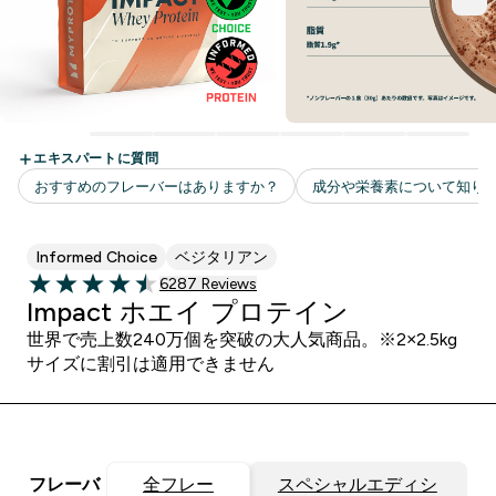
Informed Choice
ベジタリアン
6287 ＋件の口コミ
6287 Reviews
4.48 out of 5 stars
Impact ホエイ プロテイン
世界で売上数240万個を突破の大人気商品。※2×2.5kg
サイズに割引は適用できません
フレーバ
全フレー
スペシャルエディシ