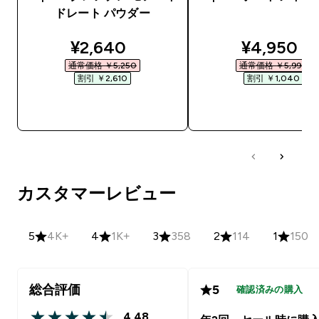
ドレート パウダー
discounted price
discounte
¥2,640‎
¥4,950‎
通常価格 ￥5,250‎
通常価格 ￥5,990‎
割引 ￥2,610‎
割引 ￥1,040‎
今すぐ購入
今すぐ購入
カスタマーレビュー
5
4K+
4
1K+
3
358
2
114
1
150
総合評価
5
確認済みの購入
4.48