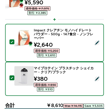
discounted price
¥5,590‎
通常価格 ￥7,975‎
割引 ￥2,385‎
Impact クレアチン モノハイドレート
パウダー - 500g - 147食分 - ノンフレ
ーバー
この商品を選択 - Impact クレアチン モノハイドレート パ
discounted price
¥2,640‎
通常価格 ￥5,250‎
割引 ￥2,610‎
マイプロテイン プラスチック シェイカ
ー - クリア/ブラック
discounted price
¥380‎
この商品を選択 - マイプロテイン プラスチック シェイ
通常価格 ￥890‎
割引 ￥510‎
合計
￥8,610‎
Was ￥14,115‎
Save ￥5,505‎