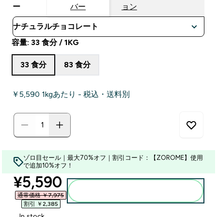
ー
バー
ョン
容量: 33 食分 / 1KG
33 食分
83 食分
￥5,590‎ 1kgあたり - 税込・送料別
ゾロ目セール｜最大70%オフ｜割引コード：【ZOROME】使用
で追加10%オフ！
discounted price
¥5,590‎
カートに入れる
通常価格 ￥7,975‎
割引 ￥2,385‎
In stock