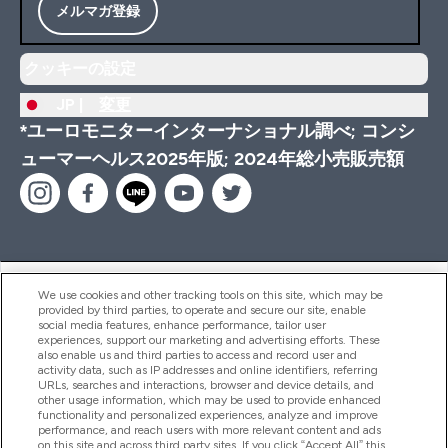
メルマガ登録
クッキーの設定
JP |
変更
*ユーロモニターインターナショナル調べ; コンシ
ューマーヘルス2025年版; 2024年総小売販売額
ヘルプ＆ガイド
We use cookies and other tracking tools on this site, which may be
provided by third parties, to operate and secure our site, enable
social media features, enhance performance, tailor user
experiences, support our marketing and advertising efforts. These
also enable us and third parties to access and record user and
商品について
activity data, such as IP addresses and online identifiers, referring
URLs, searches and interactions, browser and device details, and
other usage information, which may be used to provide enhanced
functionality and personalized experiences, analyze and improve
会社概要
performance, and reach users with more relevant content and ads
on this site and across third party sites. If you click “Accept All” this