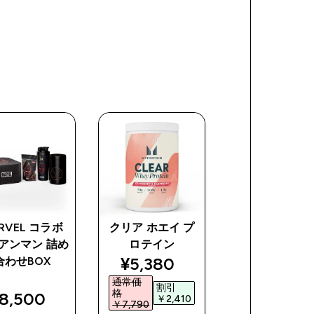
RVEL コラボ
クリア ホエイ プ
MARVEL コ
アンマン 詰め
ロテイン
サノス 詰め合
discounted price
¥5,380‎
合わせBOX
BOX
通常価
割引
格
8,500‎
¥9,500‎
￥2,410‎
￥7,790‎