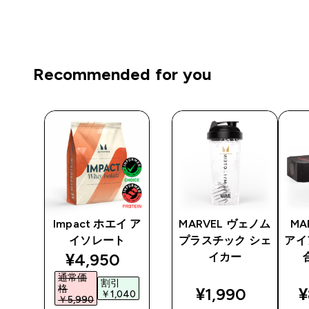
Recommended for you
 プ
Impact ホエイ ア
MARVEL ヴェノム
MA
イソレート
プラスチック シェ
アイ
discounted price
¥4,950‎
イテ
イカー
通常価
割引
格
¥1,990‎
¥
￥1,040‎
￥5,990‎