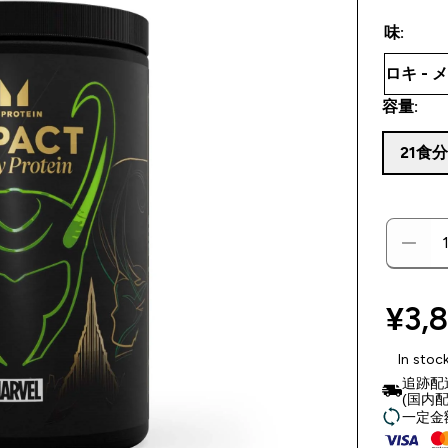
味:
容量:
21食
¥3,8
In stoc
追跡配
(国内配
一定金