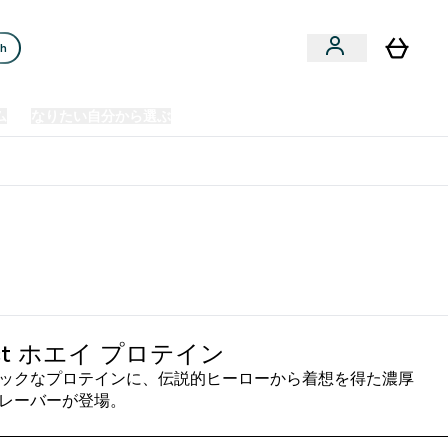
ch
ム
なりたい自分から選ぶ
クリアランスセール
日本製造商品
u
Enter プレミアム submenu
Enter なりたい自分から選ぶ submenu
En
⌄
⌄
⌄
欧州スポーツ栄養No.1ブランド*
act ホエイ プロテイン
ックなプロテインに、伝説的ヒーローから着想を得た濃厚
レーバーが登場。