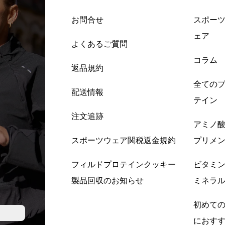
お問合せ
スポー
ェア
よくあるご質問
コラム
返品規約
全ての
配送情報
テイン
注文追跡
アミノ
スポーツウェア関税返金規約
プリメ
フィルドプロテインクッキー
ビタミ
製品回収のお知らせ
ミネラ
初めて
におす