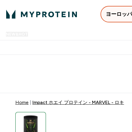
ヨーロッ
NEW&HOT
プロテイン
アミノ酸
サプリメント
プロテ
Enter NEW&HOT submenu
Enter プロテイン submenu
Enter アミノ酸 submenu
Enter サ
⌄
⌄
⌄
⌄
12,000円以上購入で送料無
Home
Impact ホエイ プロテイン - MARVEL - ロキ