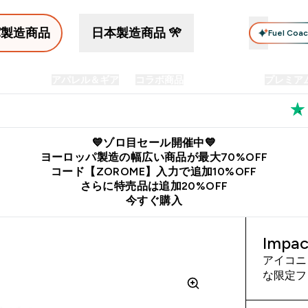
パ製造商品
日本製造商品 🎌
Fuel Coa
イン食品
アパレル＆ギア
コラボ商品
セット商品
プレミア
プリメント submenu
Enter プロテイン食品 submenu
Enter アパレル＆ギア submenu
Enter コラボ商品 submen
⌄
⌄
⌄
料
公式LINE追加で最新お得情報をゲット
公式アプリはこちら
💙ゾロ目セール開催中💙
ヨーロッパ製造の幅広い商品が最大70%OFF
コード【ZOROME】入力で追加10%OFF
さらに特売品は追加20%OFF
今すぐ購入
Imp
アイコニ
な限定フ