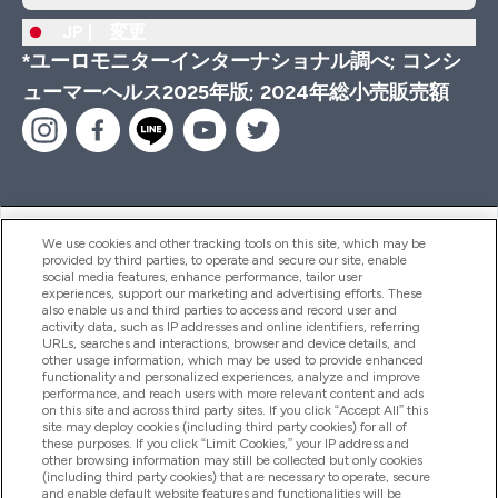
JP |
変更
*ユーロモニターインターナショナル調べ; コンシ
ューマーヘルス2025年版; 2024年総小売販売額
ヘルプ＆ガイド
We use cookies and other tracking tools on this site, which may be
provided by third parties, to operate and secure our site, enable
social media features, enhance performance, tailor user
experiences, support our marketing and advertising efforts. These
also enable us and third parties to access and record user and
商品について
activity data, such as IP addresses and online identifiers, referring
URLs, searches and interactions, browser and device details, and
other usage information, which may be used to provide enhanced
functionality and personalized experiences, analyze and improve
会社概要
performance, and reach users with more relevant content and ads
on this site and across third party sites. If you click “Accept All” this
site may deploy cookies (including third party cookies) for all of
these purposes. If you click “Limit Cookies,” your IP address and
特典＆ポイント
other browsing information may still be collected but only cookies
(including third party cookies) that are necessary to operate, secure
and enable default website features and functionalities will be