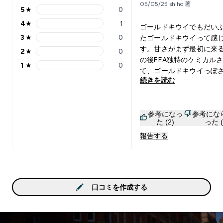
05/05/25 shiho 著
5
★
0
5 stars rating 0 reviews
4
★
1
ゴールドキウイでもだい
4 stars rating 1 reviews
3
★
0
たゴールドキウイって感
3 stars rating 0 reviews
す。甘さがまず最初に来
2
★
0
2 stars rating 0 reviews
の後EEA独特のケミカル
1
★
0
1 stars rating 0 reviews
て、ゴールドキウイっぽ
続きを読む
るけど…ゴールドキウイか
動の後と疲れた夜に飲む
してます。甘さ強めで酸
参考になっ
参考にな
しいので、次からはレモ
た (2)
った (
加して飲むかな。
報告する
口コミを作成する