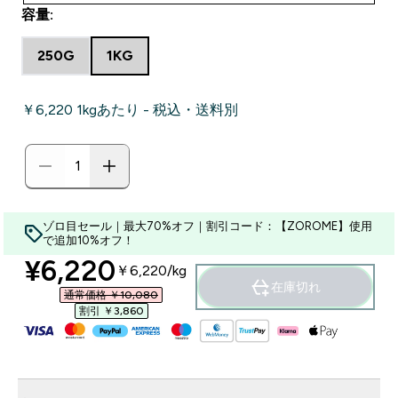
容量:
250G
1KG
￥6,220‎ 1kgあたり - 税込・送料別
ゾロ目セール｜最大70%オフ｜割引コード：【ZOROME】使用
で追加10%オフ！
discounted price
¥6,220‎
￥6,220‎/kg
在庫切れ
通常価格 ￥10,080‎
割引 ￥3,860‎