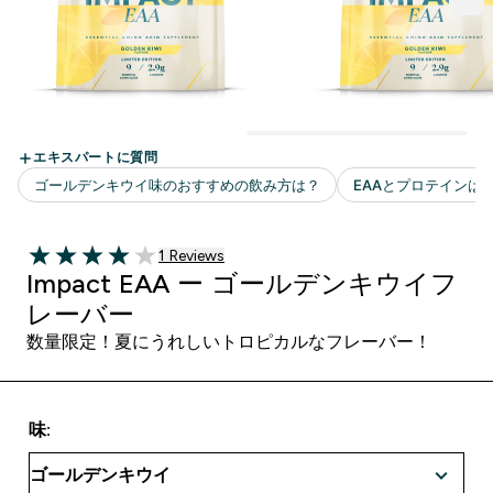
1 ＋件の口コミ
1 Reviews
4 out of 5 stars
Impact EAA ー ゴールデンキウイフ
レーバー
数量限定！夏にうれしいトロピカルなフレーバー！
味: