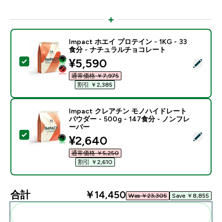
Impact ホエイ プロテイン - 1KG - 33
食分 - ナチュラルチョコレート
discounted price
¥5,590‎
この商品を選択 - Impact ホエイ プロテイン - 1KG 
通常価格 ￥7,975‎
割引 ￥2,385‎
Impact クレアチン モノハイドレート
パウダー - 500g - 147食分 - ノンフレ
ーバー
この商品を選択 - Impact クレアチン モノハイドレート パ
discounted price
¥2,640‎
通常価格 ￥5,250‎
割引 ￥2,610‎
合計
￥14,450‎
Was ￥23,305‎
Save ￥8,855‎
まとめてカートに入れる