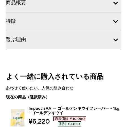
商品概要
特徴
選ぶ理由
よく一緒に購入されている商品
あわせて使いたい、人気の組み合わせ
現在の商品（選択済み）
Impact EAA ー ゴールデンキウイフレーバー - 1kg
- ゴールデンキウイ
通常価格 ￥10,080‎
discounted price
¥6,220‎
割引 ￥3,860‎