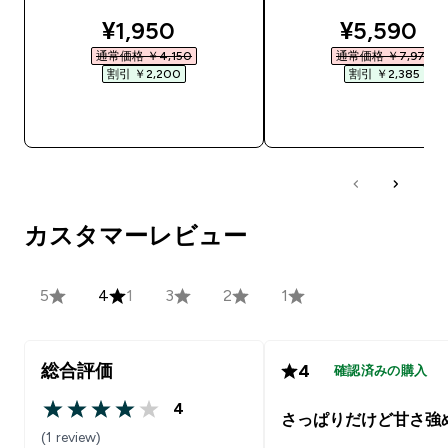
discounted price
discounte
¥1,950‎
¥5,590‎
通常価格 ￥4,150‎
通常価格 ￥7,975‎
割引 ￥2,200‎
割引 ￥2,385‎
今すぐ購入
今すぐ購入
カスタマーレビュー
5
4
1
3
2
1
総合評価
4
確認済みの購入
4
4 out of 5 stars
さっぱりだけど甘さ強
(1 review)