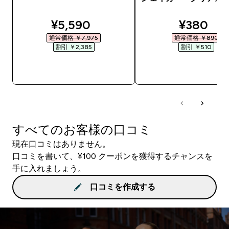
discounted price
discount
¥5,590‎
¥380‎
通常価格 ￥7,975‎
通常価格 ￥890‎
割引 ￥2,385‎
割引 ￥510‎
今すぐ購入
今すぐ購入
すべてのお客様の口コミ
現在口コミはありません。
口コミを書いて、¥100 クーポンを獲得するチャンスを
手に入れましょう。
口コミを作成する