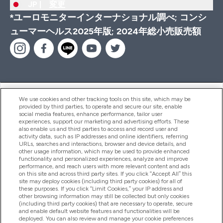
JP |
変更
*ユーロモニターインターナショナル調べ; コンシ
ューマーヘルス2025年版; 2024年総小売販売額
ヘルプ＆ガイド
We use cookies and other tracking tools on this site, which may be
provided by third parties, to operate and secure our site, enable
social media features, enhance performance, tailor user
experiences, support our marketing and advertising efforts. These
also enable us and third parties to access and record user and
商品について
activity data, such as IP addresses and online identifiers, referring
URLs, searches and interactions, browser and device details, and
other usage information, which may be used to provide enhanced
functionality and personalized experiences, analyze and improve
会社概要
performance, and reach users with more relevant content and ads
on this site and across third party sites. If you click “Accept All” this
site may deploy cookies (including third party cookies) for all of
these purposes. If you click “Limit Cookies,” your IP address and
特典＆ポイント
other browsing information may still be collected but only cookies
(including third party cookies) that are necessary to operate, secure
and enable default website features and functionalities will be
deployed. You can also review and manage your cookie preferences