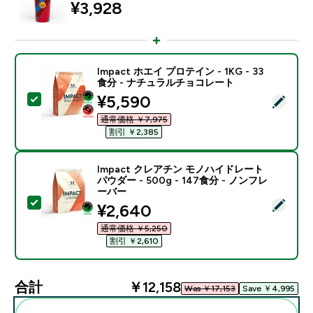
¥3,928‎
Impact ホエイ プロテイン - 1KG - 33
食分 - ナチュラルチョコレート
discounted price
¥5,590‎
この商品を選択 - Impact ホエイ プロテイン - 1KG 
通常価格 ￥7,975‎
割引 ￥2,385‎
Impact クレアチン モノハイドレート
パウダー - 500g - 147食分 - ノンフレ
ーバー
この商品を選択 - Impact クレアチン モノハイドレート パ
discounted price
¥2,640‎
通常価格 ￥5,250‎
割引 ￥2,610‎
合計
￥12,158‎
Was ￥17,153‎
Save ￥4,995‎