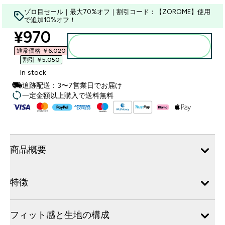
ゾロ目セール｜最大70%オフ｜割引コード：【ZOROME】使用
で追加10%オフ！
discounted price
¥970‎
カートに入れる
通常価格 ￥6,020‎
割引 ￥5,050‎
In stock
追跡配送：3〜7営業日でお届け
一定金額以上購入で送料無料
商品概要
特徴
フィット感と生地の構成