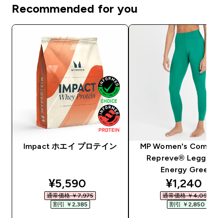
Recommended for you
Impact ホエイ プロテイン
MP Women's Compo
Repreve® Legging
Energy Green
discounted price
discounte
¥5,590‎
¥1,240‎
通常価格 ￥7,975‎
通常価格 ￥4,090‎
割引 ￥2,385‎
割引 ￥2,850‎