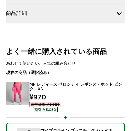
商品詳細
よく一緒に購入されている商品
あわせて使いたい、人気の組み合わせ
現在の商品（選択済み）
MP レディース ベロシティ レギンス - ホット ピン
ク - XS
discounted price
¥970‎
通常価格 ￥6,020‎
割引 ￥5,050‎
マイプロテイン プラスチック シェイカ