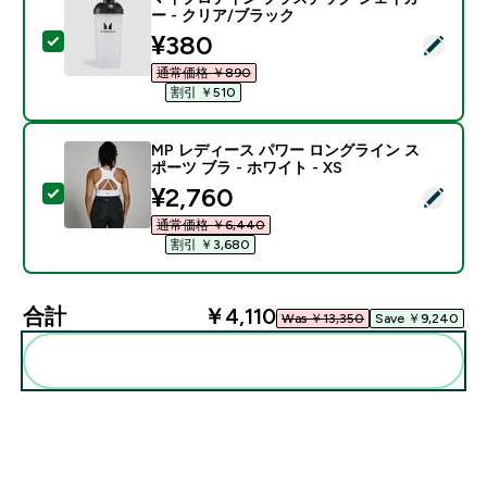
ー - クリア/ブラック
discounted price
¥380‎
この商品を選択 - マイプロテイン プラスチック シェイ
通常価格 ￥890‎
割引 ￥510‎
MP レディース パワー ロングライン ス
ポーツ ブラ - ホワイト - XS
discounted price
¥2,760‎
この商品を選択 - MP レディース パワー ロングライン ス
通常価格 ￥6,440‎
割引 ￥3,680‎
合計
￥4,110‎
Was ￥13,350‎
Save ￥9,240‎
まとめてカートに入れる