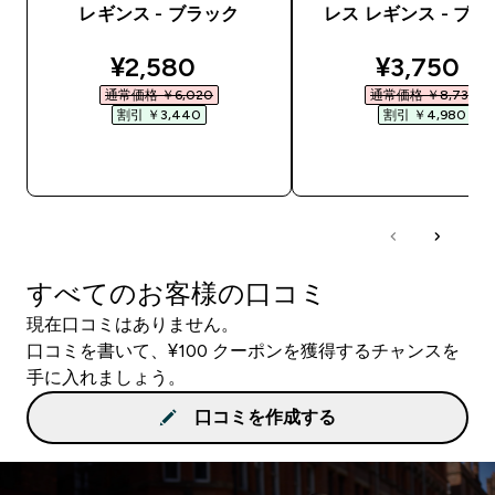
レギンス - ブラック
レス レギンス - ブ
discounted price
discounte
¥2,580‎
¥3,750‎
通常価格 ￥6,020‎
通常価格 ￥8,730‎
割引 ￥3,440‎
割引 ￥4,980‎
今すぐ購入
今すぐ購入
すべてのお客様の口コミ
現在口コミはありません。
口コミを書いて、¥100 クーポンを獲得するチャンスを
手に入れましょう。
口コミを作成する