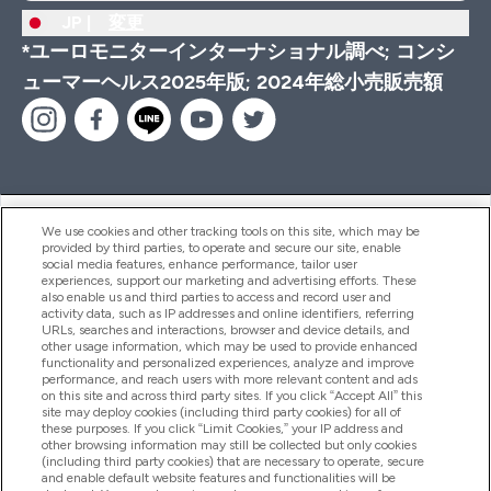
JP |
変更
*ユーロモニターインターナショナル調べ; コンシ
ューマーヘルス2025年版; 2024年総小売販売額
ヘルプ＆ガイド
We use cookies and other tracking tools on this site, which may be
provided by third parties, to operate and secure our site, enable
social media features, enhance performance, tailor user
experiences, support our marketing and advertising efforts. These
also enable us and third parties to access and record user and
商品について
activity data, such as IP addresses and online identifiers, referring
URLs, searches and interactions, browser and device details, and
other usage information, which may be used to provide enhanced
functionality and personalized experiences, analyze and improve
会社概要
performance, and reach users with more relevant content and ads
on this site and across third party sites. If you click “Accept All” this
site may deploy cookies (including third party cookies) for all of
these purposes. If you click “Limit Cookies,” your IP address and
特典＆ポイント
other browsing information may still be collected but only cookies
(including third party cookies) that are necessary to operate, secure
and enable default website features and functionalities will be