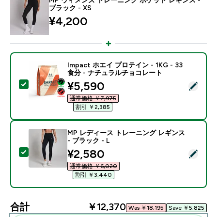
ブラック - XS
¥4,200‎
Impact ホエイ プロテイン - 1KG - 33
食分 - ナチュラルチョコレート
discounted price
¥5,590‎
この商品を選択 - Impact ホエイ プロテイン - 1KG 
通常価格 ￥7,975‎
割引 ￥2,385‎
MP レディース トレーニング レギンス
- ブラック - L
discounted price
¥2,580‎
この商品を選択 - MP レディース トレーニング レギンス 
通常価格 ￥6,020‎
割引 ￥3,440‎
合計
￥12,370‎
Was ￥18,195‎
Save ￥5,825‎