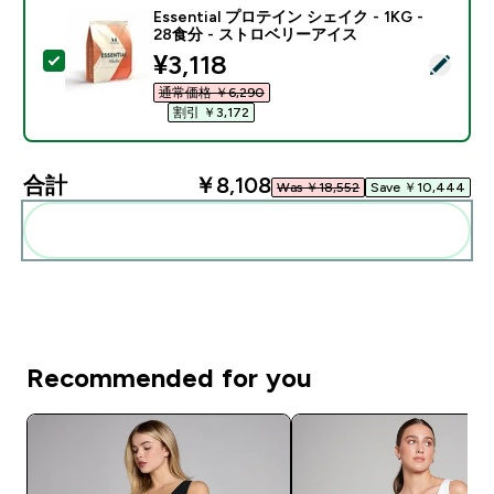
Essential プロテイン シェイク - 1KG -
28食分 - ストロベリーアイス
discounted price
¥3,118‎
この商品を選択 - Essential プロテイン シェイク - 1
通常価格 ￥6,290‎
割引 ￥3,172‎
合計
￥8,108‎
Was ￥18,552‎
Save ￥10,444‎
まとめてカートに入れる
Recommended for you