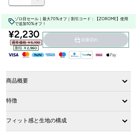
ゾロ目セール｜最大70%オフ｜割引コード：【ZOROME】使用
で追加10%オフ！
discounted price
¥2,230‎
在庫切れ
通常価格 ￥5,190‎
割引 ￥2,960‎
商品概要
特徴
フィット感と生地の構成