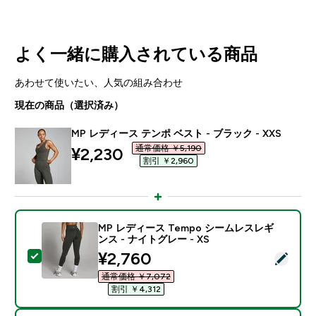
よく一緒に購入されている商品
あわせて使いたい、人気の組み合わせ
現在の商品（選択済み）
MP レディース テンポ ベスト - ブラック - XXS
通常価格 ￥5,190‎
discounted price
¥2,230‎
割引 ￥2,960‎
MP レディース Tempo シームレスレギ
ンス - ナイトグレー - XS
discounted price
¥2,760‎
この商品を選択 - MP レディース Tempo シームレスレギ
通常価格 ￥7,072‎
割引 ￥4,312‎