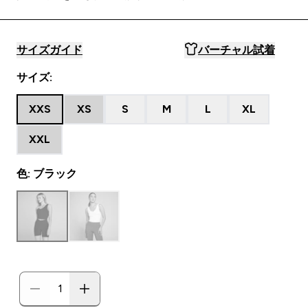
サイズガイド
バーチャル試着
サイズ:
XXS
XS
S
M
L
XL
XXL
色: ブラック