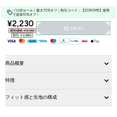
ゾロ目セール｜最大70%オフ｜割引コード：【ZOROME】使用
で追加10%オフ！
discounted price
¥2,230‎
在庫切れ
通常価格 ￥5,190‎
割引 ￥2,960‎
商品概要
特徴
フィット感と生地の構成