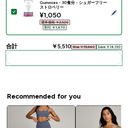
Gummies - 30食分 - シュガーフリー
ストロベリー
この商品を選択 - ヘアー スキン＆ネイル グミ - 60 Gu
discounted price
¥1,050‎
通常価格 ￥2,520‎
割引 ￥1,470‎
合計
￥5,510‎
Was ￥19,640‎
Save ￥14,130‎
まとめてカートに入れる
Recommended for you