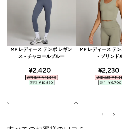
MP レディース テンポ レギン
MP レディース テンポ
ス - チャコールブルー
- ブリンドル
discounted price
discounte
¥2,420‎
¥2,230‎
通常価格 ￥12,940‎
通常価格 ￥11,930‎
割引 ￥10,520‎
割引 ￥9,700‎
今すぐ購入
今すぐ購入