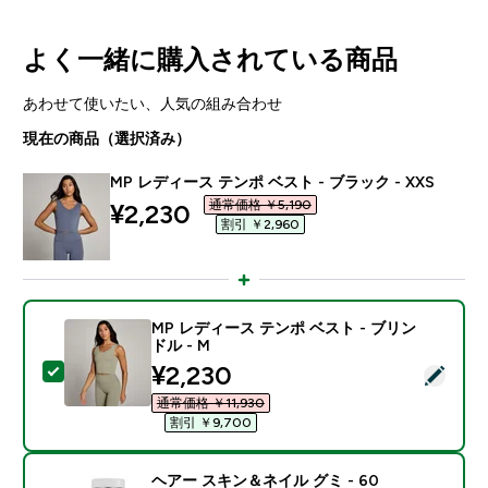
よく一緒に購入されている商品
あわせて使いたい、人気の組み合わせ
現在の商品（選択済み）
MP レディース テンポ ベスト - ブラック - XXS
通常価格 ￥5,190‎
discounted price
¥2,230‎
割引 ￥2,960‎
MP レディース テンポ ベスト - ブリン
ドル - M
discounted price
¥2,230‎
この商品を選択 - MP レディース テンポ ベスト - ブリン
通常価格 ￥11,930‎
割引 ￥9,700‎
ヘアー スキン＆ネイル グミ - 60