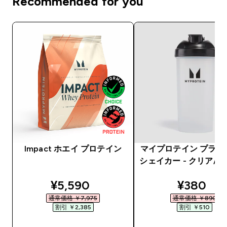
Recommended for you
Impact ホエイ プロテイン
マイプロテイン プラス
シェイカー - クリア/
discounted price
discount
¥5,590‎
¥380‎
通常価格 ￥7,975‎
通常価格 ￥890‎
割引 ￥2,385‎
割引 ￥510‎