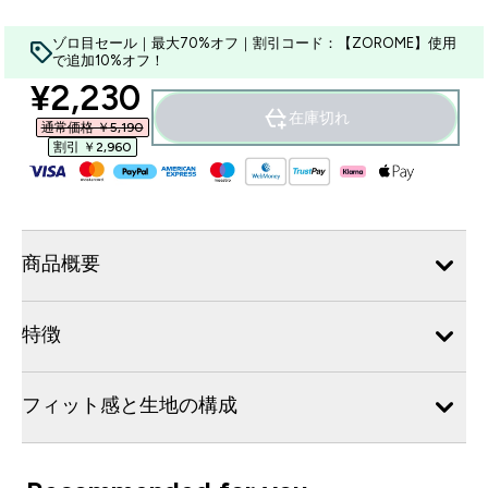
ゾロ目セール｜最大70%オフ｜割引コード：【ZOROME】使用
で追加10%オフ！
discounted price
¥2,230‎
在庫切れ
通常価格 ￥5,190‎
割引 ￥2,960‎
商品概要
特徴
フィット感と生地の構成