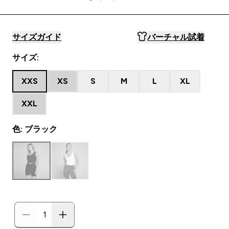
サイズガイド
バーチャル試着
サイズ:
XXS
XS
S
M
L
XL
XXL
色: ブラック