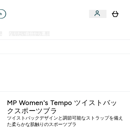
ch
ム
なりたい自分から選ぶ
クリアランスセール
日本製造商品
u
Enter プレミアム submenu
Enter なりたい自分から選ぶ submenu
En
⌄
⌄
⌄
欧州スポーツ栄養No.1ブランド*
MP Women's Tempo ツイストバッ
クスポーツブラ
ツイストバックデザインと調節可能なストラップを備え
た柔らかな肌触りのスポーツブラ