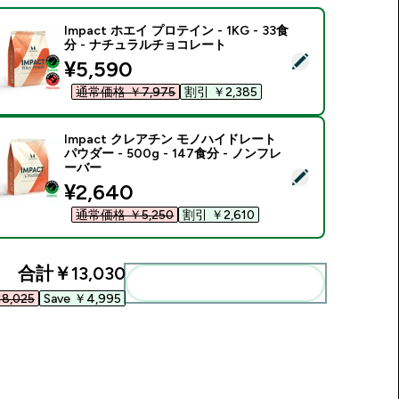
Impact ホエイ プロテイン - 1KG - 33食
分 - ナチュラルチョコレート
この商品を選択 - Impact ホエイ プロテイン - 1KG - 33食分
discounted price
¥5,590‎
通常価格 ￥7,975‎
割引 ￥2,385‎
Impact クレアチン モノハイドレート
パウダー - 500g - 147食分 - ノンフレ
ーバー
この商品を選択 - Impact クレアチン モノハイドレート パウダー -
discounted price
¥2,640‎
通常価格 ￥5,250‎
割引 ￥2,610‎
合計
￥13,030‎
まとめてカートに入れる
8,025‎
Save ￥4,995‎