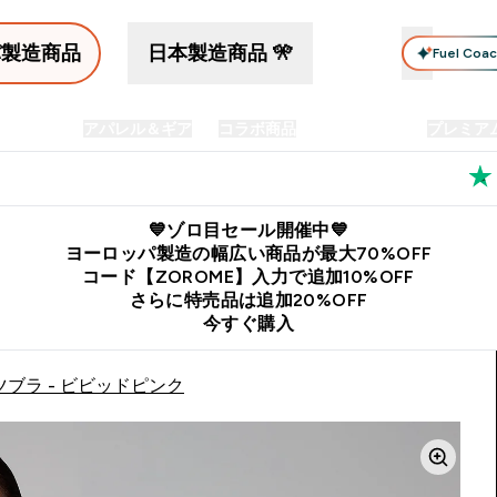
パ製造商品
日本製造商品 🎌
Fuel Coa
イン食品
アパレル＆ギア
コラボ商品
セット商品
プレミア
プリメント submenu
Enter プロテイン食品 submenu
Enter アパレル＆ギア submenu
Enter コラボ商品 submen
⌄
⌄
⌄
料
公式LINE追加で最新お得情報をゲット
公式アプリはこちら
💙ゾロ目セール開催中💙
ヨーロッパ製造の幅広い商品が最大70%OFF
コード【ZOROME】入力で追加10%OFF
さらに特売品は追加20%OFF
今すぐ購入
ツブラ - ビビッドピンク