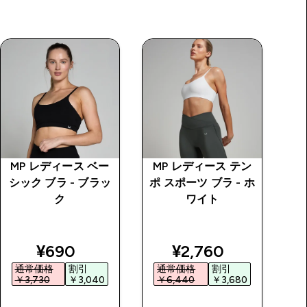
MP レディース ベー
MP レディース テン
M
シック ブラ - ブラッ
ポ スポーツ ブラ - ホ
ポ
ク
ワイト
ス
ー
price
discounted price
discounted price
¥690‎
¥2,760‎
通常価格
割引
通常価格
割引
￥3,730‎
￥3,040‎
￥6,440‎
￥3,680‎
￥