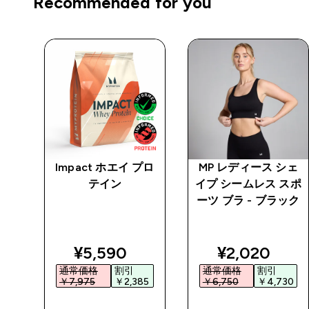
Recommended for you
パワ
Impact ホエイ プロ
MP レディース シェ
 ス
テイン
イプ シームレス スポ
ワイ
ーツ ブラ - ブラック
ed price
discounted price
discounted 
¥5,590‎
¥2,020‎
通常価格
割引
通常価格
割引
0‎
￥7,975‎
￥2,385‎
￥6,750‎
￥4,730‎