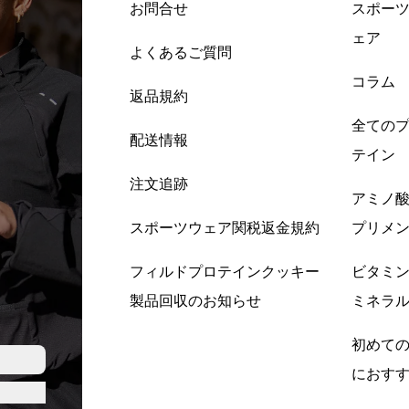
お問合せ
スポー
ェア
よくあるご質問
コラム
返品規約
全ての
配送情報
テイン
注文追跡
アミノ
スポーツウェア関税返金規約
プリメ
フィルドプロテインクッキー
ビタミ
製品回収のお知らせ
ミネラ
初めて
におす