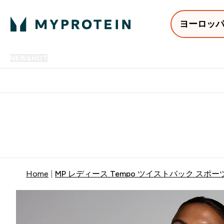
ヨーロッ
NEW&HOT
プロテイン
アミノ酸
サプリメント
プロテ
Enter NEW&HOT submenu
Enter プロテイン submenu
Enter アミノ酸 submenu
Enter サ
⌄
⌄
⌄
⌄
12,000円以上購入で送料無
Home
MP レディース Tempo ツイストバック スポー