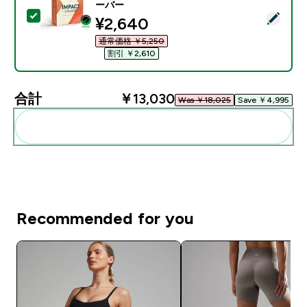
ーバー
この商品を選択 - Impact クレアチン モノハイドレート パ
discounted price
¥2,640‎
通常価格 ￥5,250‎
割引 ￥2,610‎
合計
￥13,030‎
Was ￥18,025‎
Save ￥4,995‎
まとめてカートに入れる
Recommended for you