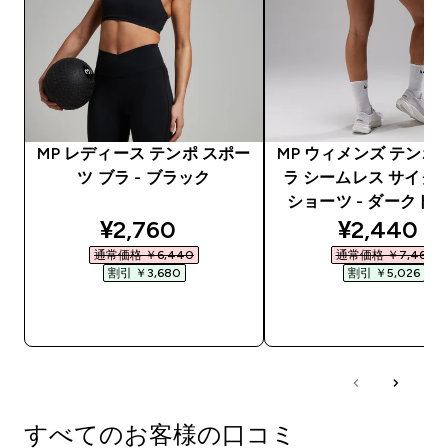
MP レディース テンポ スポー
MP ウィメンズ テンポ
ツ ブラ - ブラック
ラ シームレス サイク
ショーツ - ダークト
discounted price
discounte
¥2,760‎
¥2,440‎
通常価格 ￥6,440‎
通常価格 ￥7,466‎
割引 ￥3,680‎
割引 ￥5,026‎
今すぐ購入
今すぐ購入
すべてのお客様の口コミ